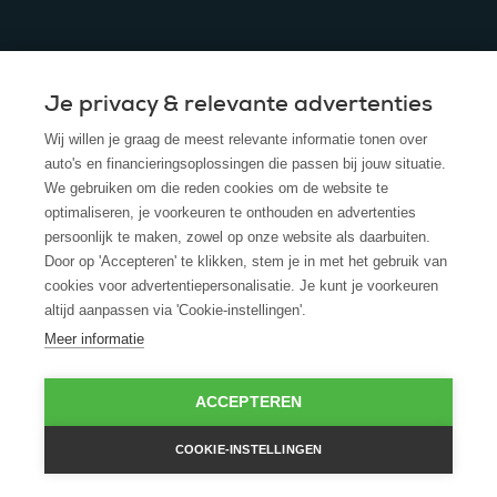
Je privacy & relevante advertenties
© 2025 - ROS Krediet Service
Wij willen je graag de meest relevante informatie tonen over
Algemene Voorwaarden
auto's en financieringsoplossingen die passen bij jouw situatie.
We gebruiken om die reden cookies om de website te
Disclaimer
optimaliseren, je voorkeuren te onthouden en advertenties
persoonlijk te maken, zowel op onze website als daarbuiten.
Privacy Policy
Door op 'Accepteren' te klikken, stem je in met het gebruik van
cookies voor advertentiepersonalisatie. Je kunt je voorkeuren
Cookies
altijd aanpassen via 'Cookie-instellingen'.
Cookie policy
Meer informatie
ACCEPTEREN
COOKIE-INSTELLINGEN