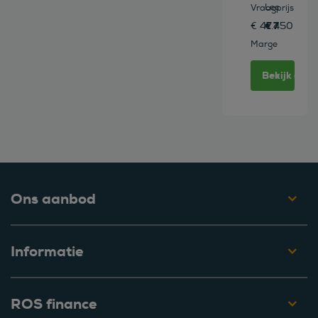
Leasen vana
Vraagprijs
€ 777 /mn
€ 47.450
Marge
Bekijk deze
Ons aanbod
Informatie
ROS finance