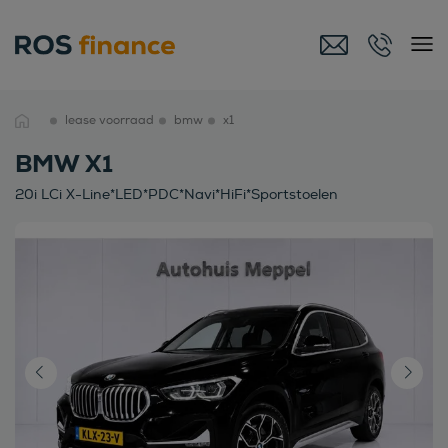
lease voorraad
bmw
x1
BMW X1
20i LCi X-Line*LED*PDC*Navi*HiFi*Sportstoelen