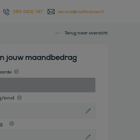
085 0431 747
service@rosfinance.nl
Terug naar overzicht
en jouw maandbedrag
aarde
/inruil
ag