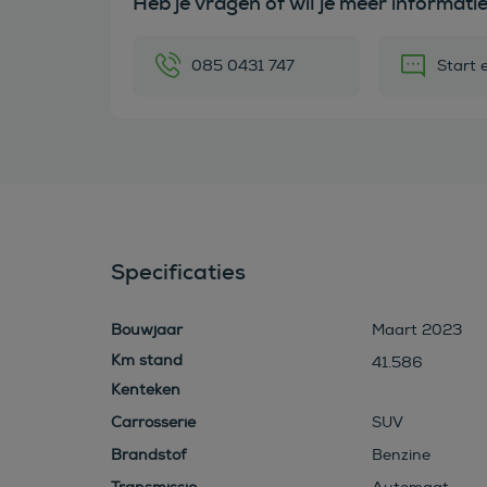
Heb je vragen of wil je meer informati
085 0431 747
Start 
Specificaties
Bouwjaar
Maart 2023
41.586
Kenteken
Carrosserie
SUV
Brandstof
Benzine