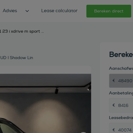
Advies
Lease calculator
Bereken direct
bmw x1 23 i xdrive m sport leder l panorama l harman l hud l shadow lin
Berek
HUD l Shadow Lin
Aanschafw
Aanbetaling
Leasebedr