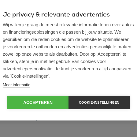
Je privacy & relevante advertenties
Wij willen je graag de meest relevante informatie tonen over auto's
en financieringsoplossingen die passen bij jouw situatie. We
gebruiken om die reden cookies om de website te optimaliseren,
je voorkeuren te onthouden en advertenties persoonlijk te maken,
l lease?
zowel op onze website als daarbuiten. Door op 'Accepteren' te
klikken, stem je in met het gebruik van cookies voor
rtende ondernemer?
advertentiepersonalisatie. Je kunt je voorkeuren altijd aanpassen
via 'Cookie-instellingen'.
e en operational lease?
Meer informatie
e bij ROS Finance?
ACCEPTEREN
COOKIE-INSTELLINGEN
econtract zelf bepalen?