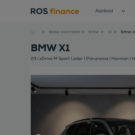
Aanbod
lease voorraad
bmw
x1
BMW X1
23 i xDrive M Sport Leder l Panorama l Harman l 