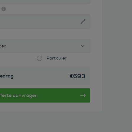
den
Particulier
€
693
edrag