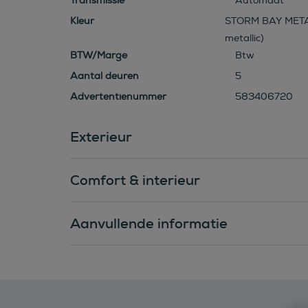
Transmissie
Automaat
Kleur
STORM BAY META
metallic)
BTW/Marge
Btw
Aantal deuren
5
Advertentienummer
583406720
Exterieur
Comfort & interieur
Aanvullende informatie