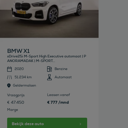
BMW X1
xDrive25i M-Sport High Executive automaat | P
ANORAMADAK | M-SPORT...
2020
Benzine
51.234 km
Automaat
Geldermalsen
Leasen vanaf
Vraagprijs
€ 777 /mnd
€ 47.450
Marge
Bekijk deze auto