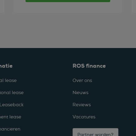
matie
ROS finance
al lease
Over ons
ional lease
Nieuws
 Leaseback
Reviews
ent lease
Vacatures
nancieren
Partner worden?