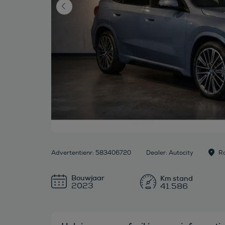
Advertentienr: 583406720
Dealer: Autocity
R
Bouwjaar
2023
41.586