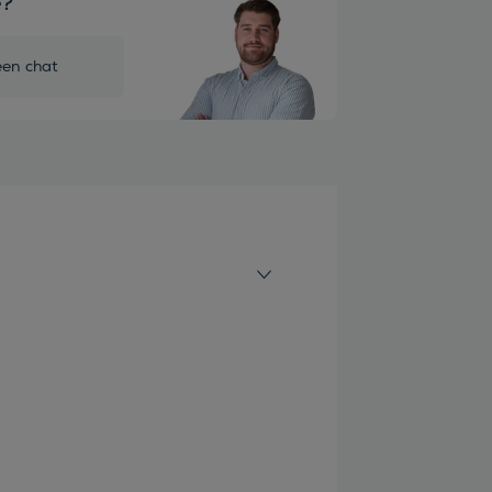
e?
een chat