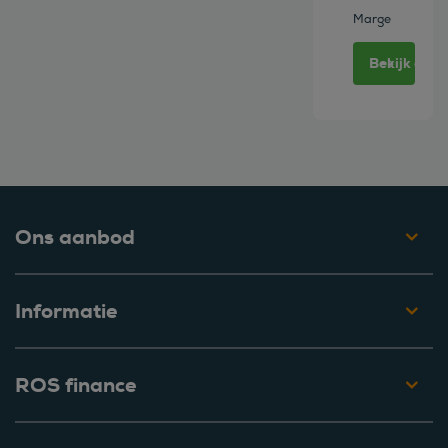
Marge
Bekijk deze
Ons aanbod
Informatie
ROS finance