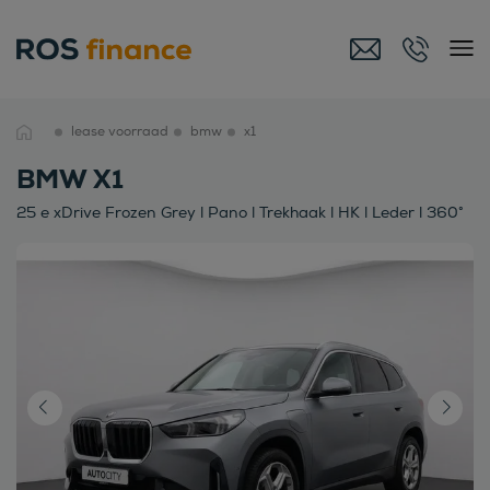
lease voorraad
bmw
x1
BMW X1
25 e xDrive Frozen Grey l Pano l Trekhaak l HK l Leder l 360°