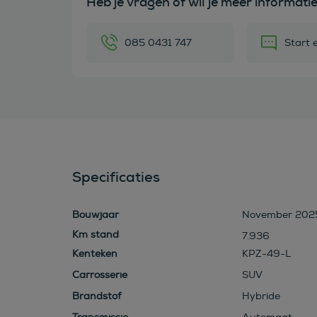
Heb je vragen of wil je meer informati
085 0431 747
Start 
Specificaties
Bouwjaar
November 202
7.936
Kenteken
KPZ-49-L
Carrosserie
SUV
Brandstof
Hybride