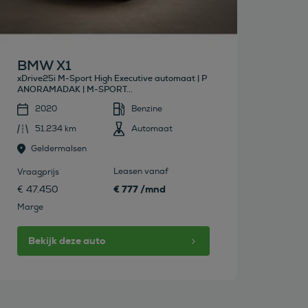
BMW X1
xDrive25i M-Sport High Executive automaat | P
ANORAMADAK | M-SPORT...
2020
Benzine
51.234 km
Automaat
Geldermalsen
Leasen vanaf
Vraagprijs
€ 777 /mnd
€ 47.450
Marge
Bekijk deze auto