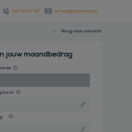
085 0431 747
service@rosfinance.nl
Terug naar overzicht
en jouw maandbedrag
aarde
/inruil
ag