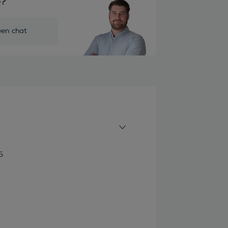
e?
een chat
5