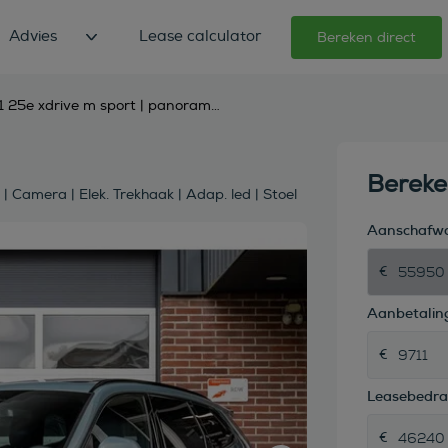
Advies
Lease calculator
Bereken direct
bmw x1 25e xdrive m sport | panorama | shadow | maxton | camera | elek. trekhaak | adap. led | stoel
Berek
Camera | Elek. Trekhaak | Adap. led | Stoel
Aanschafw
Aanbetaling
Leasebedr