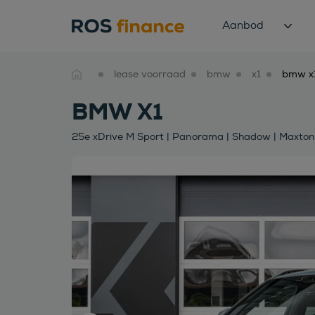
Aanbod
lease voorraad
bmw
x1
BMW X1
25e xDrive M Sport | Panorama | Shadow | Maxton | 