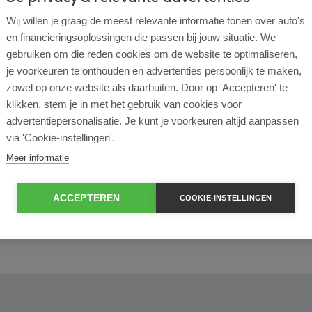
Wij willen je graag de meest relevante informatie tonen over auto's
en financieringsoplossingen die passen bij jouw situatie. We
l lease?
gebruiken om die reden cookies om de website te optimaliseren,
je voorkeuren te onthouden en advertenties persoonlijk te maken,
zowel op onze website als daarbuiten. Door op 'Accepteren' te
rtende ondernemer?
klikken, stem je in met het gebruik van cookies voor
advertentiepersonalisatie. Je kunt je voorkeuren altijd aanpassen
e en operational lease?
via 'Cookie-instellingen'.
Meer informatie
e bij ROS Finance?
ACCEPTEREN
COOKIE-INSTELLINGEN
econtract zelf bepalen?