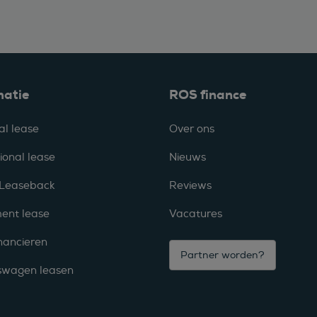
matie
ROS finance
al lease
Over ons
ional lease
Nieuws
 Leaseback
Reviews
ent lease
Vacatures
nancieren
Partner worden?
fswagen leasen