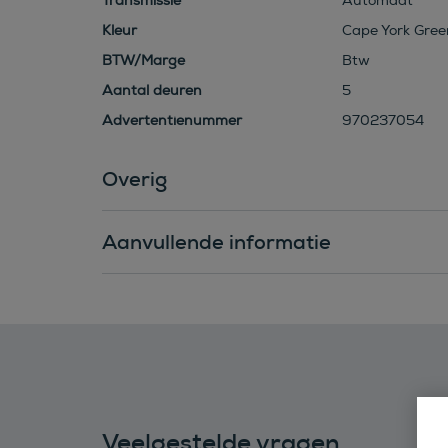
Transmissie
Automaat
Kleur
Cape York Green
BTW/Marge
Btw
Aantal deuren
5
Advertentienummer
970237054
Overig
Aanvullende informatie
Veelgestelde vragen