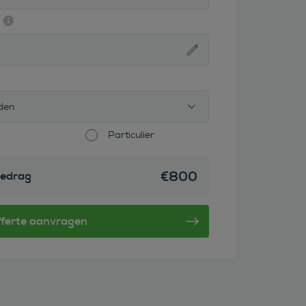
den
Particulier
€
800
edrag