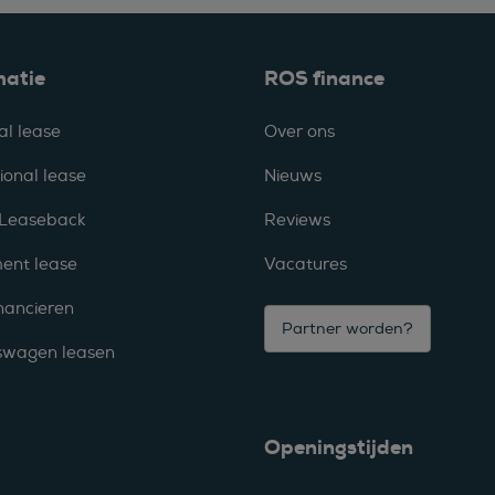
matie
ROS finance
al lease
Over ons
ional lease
Nieuws
 Leaseback
Reviews
ent lease
Vacatures
nancieren
Partner worden?
fswagen leasen
Openingstijden