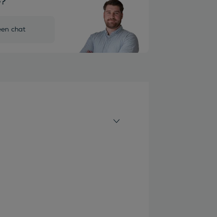
e?
een chat