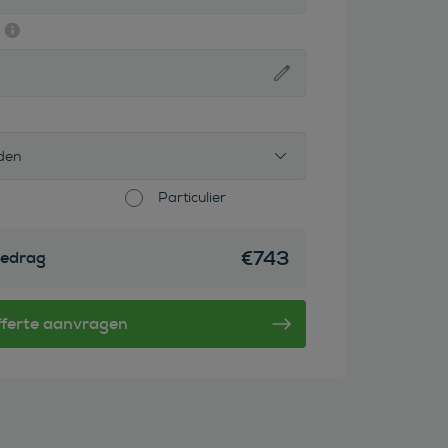
den
Particulier
€
743
edrag