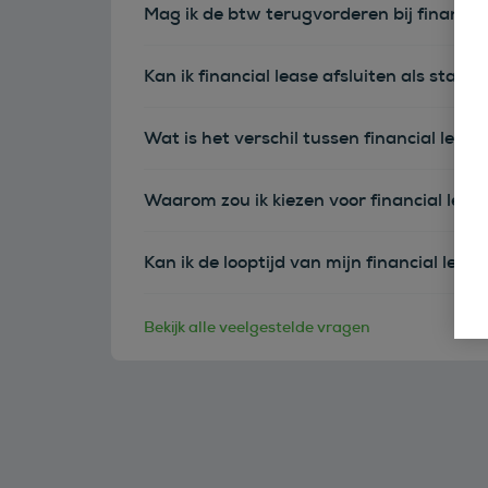
Mag ik de btw terugvorderen bij financia
Kan ik financial lease afsluiten als sta
Wat is het verschil tussen financial leas
Waarom zou ik kiezen voor financial leas
Kan ik de looptijd van mijn financial leas
Bekijk alle veelgestelde vragen