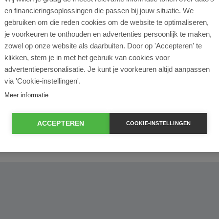
l lease?
en financieringsoplossingen die passen bij jouw situatie. We
gebruiken om die reden cookies om de website te optimaliseren,
rtende ondernemer?
je voorkeuren te onthouden en advertenties persoonlijk te maken,
zowel op onze website als daarbuiten. Door op 'Accepteren' te
klikken, stem je in met het gebruik van cookies voor
e en operational lease?
advertentiepersonalisatie. Je kunt je voorkeuren altijd aanpassen
via 'Cookie-instellingen'.
e bij ROS Finance?
Meer informatie
econtract zelf bepalen?
ACCEPTEREN
COOKIE-INSTELLINGEN