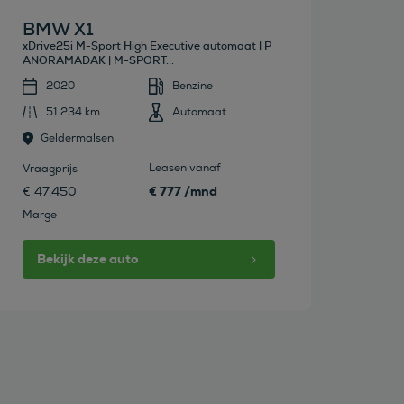
BMW X1
xDrive25i M-Sport High Executive automaat | P
ANORAMADAK | M-SPORT...
2020
Benzine
51.234 km
Automaat
Geldermalsen
Leasen vanaf
Vraagprijs
€ 777 /mnd
€ 47.450
Marge
Bekijk deze auto