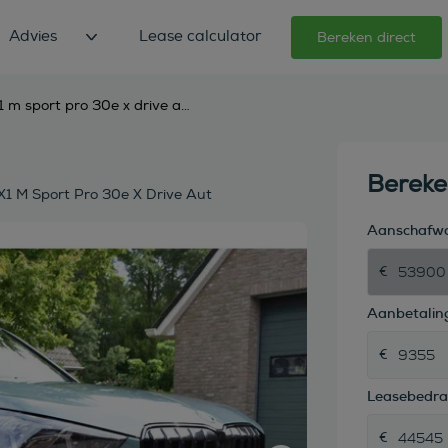
Advies
Lease calculator
Bereken direct
bmw x1 m sport pro 30e x drive aut voll 20 inch 3595km x1 m sport pro 30e x drive aut
Berek
X1 M Sport Pro 30e X Drive Aut
Aanschafw
Aanbetaling
Leasebedr