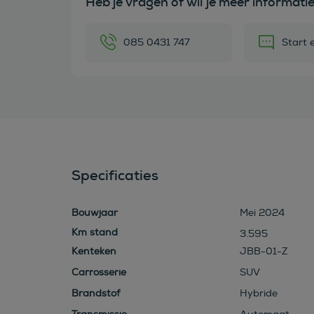
Heb je vragen of wil je meer informati
085 0431 747
Start 
Specificaties
Bouwjaar
Mei 2024
3.595
Kenteken
JBB-01-Z
Carrosserie
SUV
Brandstof
Hybride