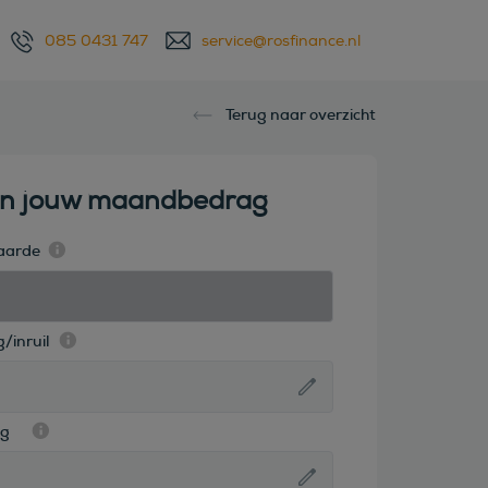
085 0431 747
service@rosfinance.nl
Terug naar overzicht
en jouw maandbedrag
aarde
/inruil
ag