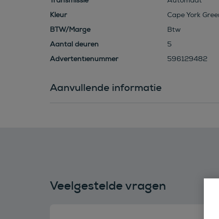
Transmissie
Automaat
Kleur
Cape York Green
BTW/Marge
Btw
Aantal deuren
5
Advertentienummer
596129482
Aanvullende informatie
Veelgestelde vragen