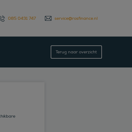
085 0431 747
service@rosfinance.nl
Terug naar overzicht
chikbare