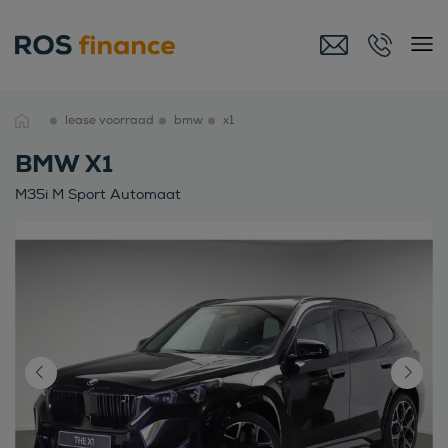
lease voorraad
bmw
x1
BMW X1
M35i M Sport Automaat