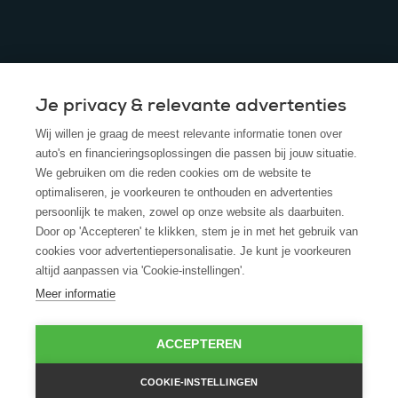
Je privacy & relevante advertenties
© 2025 - ROS Krediet Service
Wij willen je graag de meest relevante informatie tonen over
Algemene Voorwaarden
auto's en financieringsoplossingen die passen bij jouw situatie.
We gebruiken om die reden cookies om de website te
Disclaimer
optimaliseren, je voorkeuren te onthouden en advertenties
persoonlijk te maken, zowel op onze website als daarbuiten.
Privacy Policy
Door op 'Accepteren' te klikken, stem je in met het gebruik van
cookies voor advertentiepersonalisatie. Je kunt je voorkeuren
Cookies
altijd aanpassen via 'Cookie-instellingen'.
Cookie policy
Meer informatie
ACCEPTEREN
COOKIE-INSTELLINGEN