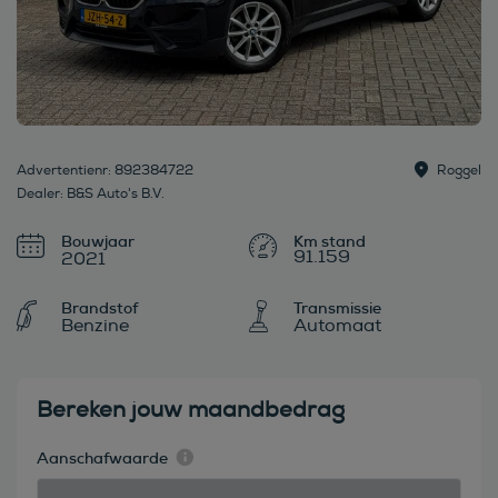
Advertentienr: 892384722
Roggel
Dealer: B&S Auto's B.V.
Bouwjaar
91.159
2021
Brandstof
Transmissie
Benzine
Automaat
Bereken jouw maandbedrag
Aanschafwaarde