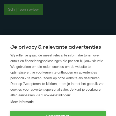
Schrijf een review
Je privacy & relevante advertenties
© 2025 - ROS Krediet Service
Wij willen je graag de meest relevante informatie tonen over
Algemene Voorwaarden
auto's en financieringsoplossingen die passen bij jouw situatie.
We gebruiken om die reden cookies om de website te
Disclaimer
optimaliseren, je voorkeuren te onthouden en advertenties
persoonlijk te maken, zowel op onze website als daarbuiten.
Privacy Policy
Door op 'Accepteren' te klikken, stem je in met het gebruik van
cookies voor advertentiepersonalisatie. Je kunt je voorkeuren
Cookies
altijd aanpassen via 'Cookie-instellingen'.
Cookie policy
Meer informatie