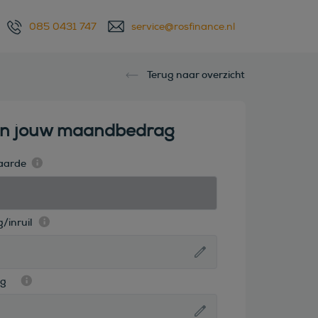
085 0431 747
service@rosfinance.nl
Terug naar overzicht
en jouw maandbedrag
aarde
/inruil
ag