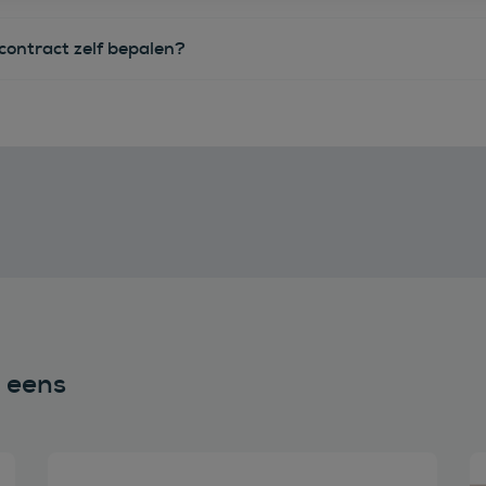
econtract zelf bepalen?
n eens