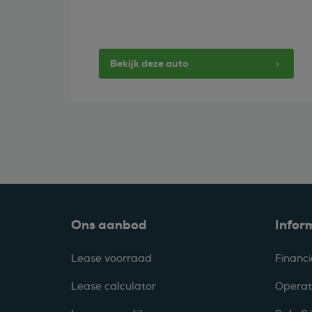
Bekijk deze auto
Ons aanbod
Infor
Lease voorraad
Financi
Lease calculator
Operat