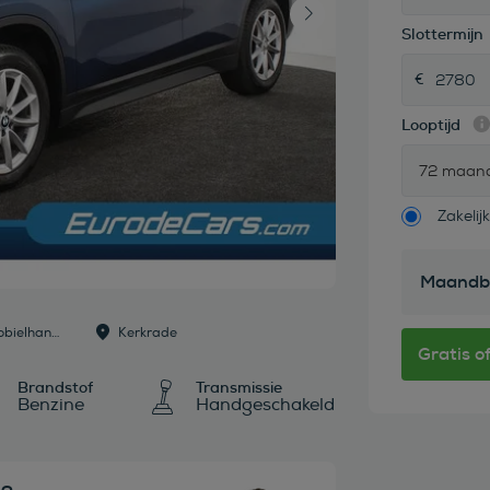
Slottermijn
Looptijd
72 maan
Zakelijk
Maandb
Dealer: Eurodecars Automobielhandel b.v.
Kerkrade
Brandstof
Transmissie
Benzine
Handgeschakeld