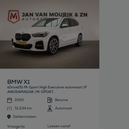
Bekijk deze auto
BMW X1
xDrive25i M-Sport High Executive automaat | P
ANORAMADAK | M-SPORT...
2020
Benzine
51.234 km
Automaat
Geldermalsen
Leasen vanaf
Vraagprijs