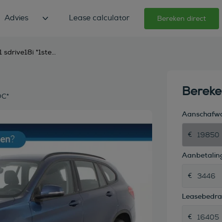
Advies
Lease calculator
Bereken direct
bmw x1 sdrive18i *1ste eigenaar*navigatie*standkachel*pdc*
Berek
DC*
Aanschafw
Aanbetaling
Leasebedr