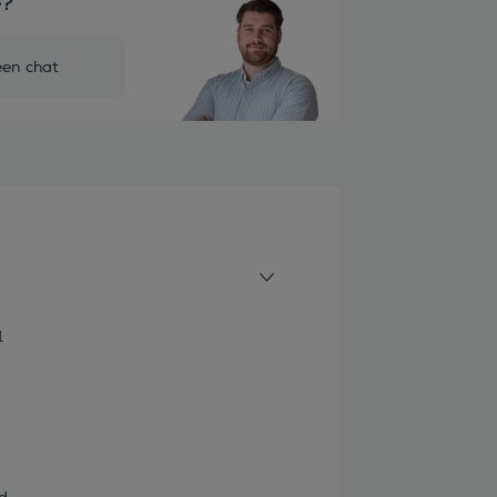
e?
een chat
1