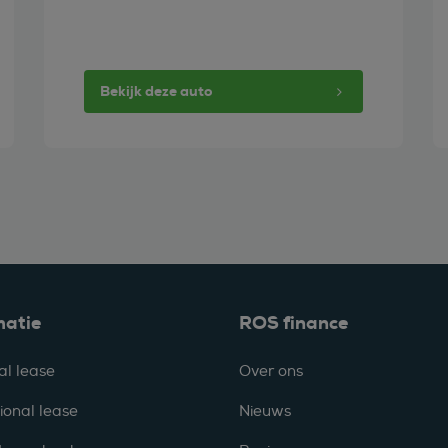
Bekijk deze auto
matie
ROS finance
al lease
Over ons
ional lease
Nieuws