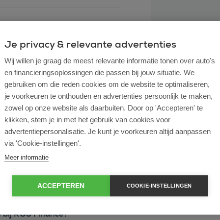
Je privacy & relevante advertenties
Wij willen je graag de meest relevante informatie tonen over auto's
en financieringsoplossingen die passen bij jouw situatie. We
gebruiken om die reden cookies om de website te optimaliseren,
je voorkeuren te onthouden en advertenties persoonlijk te maken,
zowel op onze website als daarbuiten. Door op 'Accepteren' te
klikken, stem je in met het gebruik van cookies voor
l lease?
advertentiepersonalisatie. Je kunt je voorkeuren altijd aanpassen
via 'Cookie-instellingen'.
rtende ondernemer?
Meer informatie
e en operational lease?
ACCEPTEREN
COOKIE-INSTELLINGEN
e bij ROS Finance?