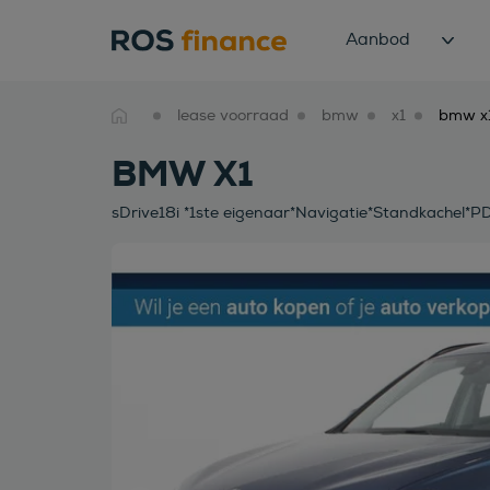
Aanbod
lease voorraad
bmw
x1
BMW X1
sDrive18i *1ste eigenaar*Navigatie*Standkachel*P