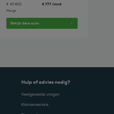
€ 777 /mnd
€ 47.450
Marge
Bekijk deze auto
Hulp of advies nodig?
Veelgestelde vragen
Klantenservice