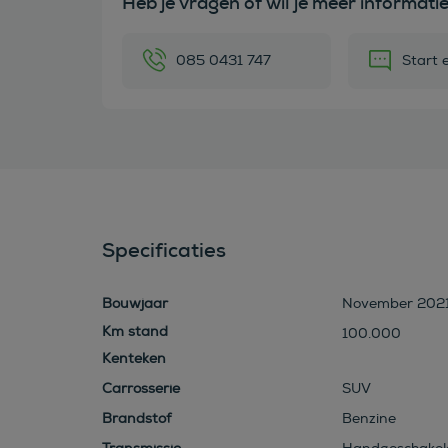
Heb je vragen of wil je meer informati
085 0431 747
Start 
Specificaties
Bouwjaar
November 202
100.000
Kenteken
Carrosserie
SUV
Brandstof
Benzine