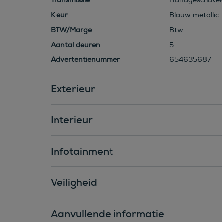
Transmissie
Handgeschakel
Kleur
Blauw metallic
BTW/Marge
Btw
Aantal deuren
5
Advertentienummer
654635687
Exterieur
Interieur
Infotainment
Veiligheid
Aanvullende informatie