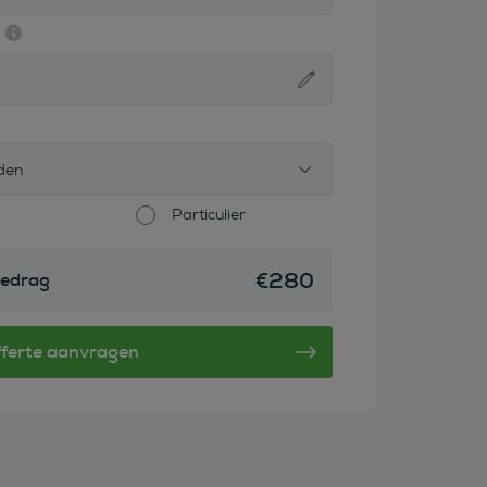
den
Particulier
€
280
edrag