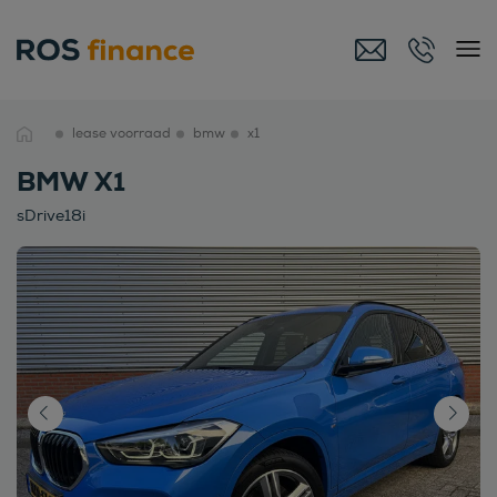
lease voorraad
bmw
x1
BMW X1
sDrive18i