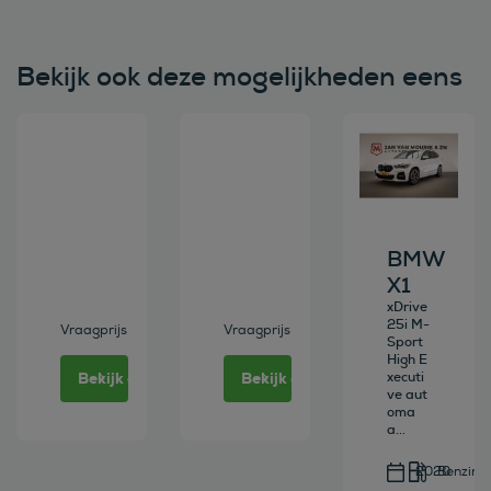
Bekijk ook deze mogelijkheden eens
Bekijk deze auto
Bekijk deze auto
Bekijk deze au
BMW
X1
xDrive
25i M-
Vraagprijs
Vraagprijs
Sport
High E
Bekijk deze auto
Bekijk deze auto
xecuti
ve aut
oma
a...
2020
Benzine