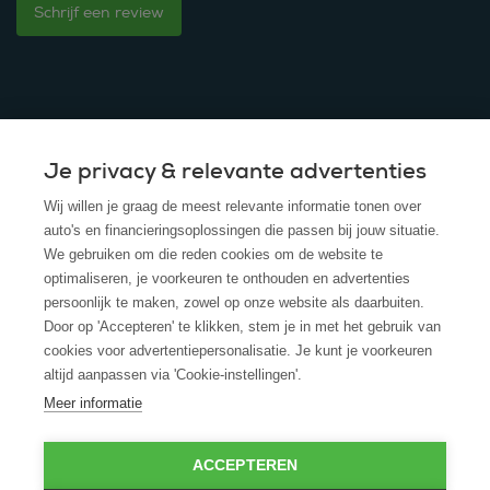
Schrijf een review
Je privacy & relevante advertenties
© 2025 - ROS Krediet Service
Wij willen je graag de meest relevante informatie tonen over
Algemene Voorwaarden
auto's en financieringsoplossingen die passen bij jouw situatie.
We gebruiken om die reden cookies om de website te
Disclaimer
optimaliseren, je voorkeuren te onthouden en advertenties
persoonlijk te maken, zowel op onze website als daarbuiten.
Privacy Policy
Door op 'Accepteren' te klikken, stem je in met het gebruik van
cookies voor advertentiepersonalisatie. Je kunt je voorkeuren
Cookies
altijd aanpassen via 'Cookie-instellingen'.
Cookie policy
Meer informatie
ACCEPTEREN