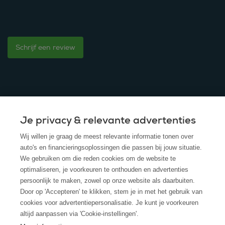
Schrijf een review
Je privacy & relevante advertenties
© 2025 - ROS Krediet Service
Wij willen je graag de meest relevante informatie tonen over
Algemene Voorwaarden
auto's en financieringsoplossingen die passen bij jouw situatie.
We gebruiken om die reden cookies om de website te
Disclaimer
optimaliseren, je voorkeuren te onthouden en advertenties
persoonlijk te maken, zowel op onze website als daarbuiten.
Privacy Policy
Door op 'Accepteren' te klikken, stem je in met het gebruik van
cookies voor advertentiepersonalisatie. Je kunt je voorkeuren
Cookies
altijd aanpassen via 'Cookie-instellingen'.