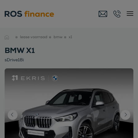
lease voorraad
bmw
x1
BMW X1
sDrive18i