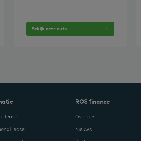
Bekijk deze auto
matie
ROS finance
al lease
Over ons
ional lease
Nieuws