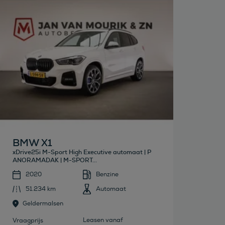
Bekijk deze auto
BMW X1
xDrive25i M-Sport High Executive automaat | P
ANORAMADAK | M-SPORT...
2020
Benzine
51.234 km
Automaat
Geldermalsen
Leasen vanaf
Vraagprijs