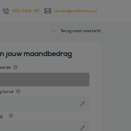
085 0431 747
service@rosfinance.nl
Terug naar overzicht
en jouw maandbedrag
aarde
/inruil
ag