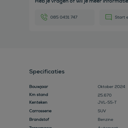
Heb je vragen of wil je meer informati
085 0431 747
Start 
Specificaties
Bouwjaar
Oktober 2024
25.670
Kenteken
JVL-55-T
Carrosserie
SUV
Brandstof
Benzine