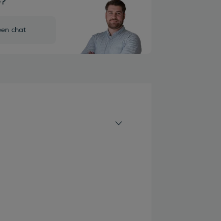
e?
een chat