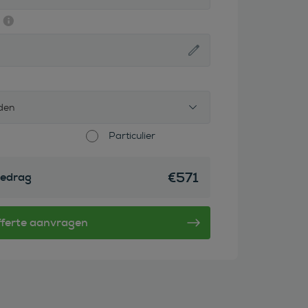
den
Particulier
€
571
edrag