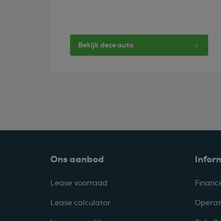
Bekijk deze auto
Ons aanbod
Infor
Lease voorraad
Financi
Lease calculator
Operat