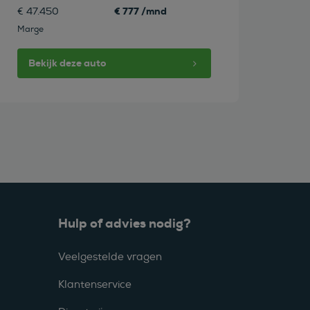
€ 777 /mnd
€ 47.450
Marge
Bekijk deze auto
Hulp of advies nodig?
Veelgestelde vragen
Klantenservice