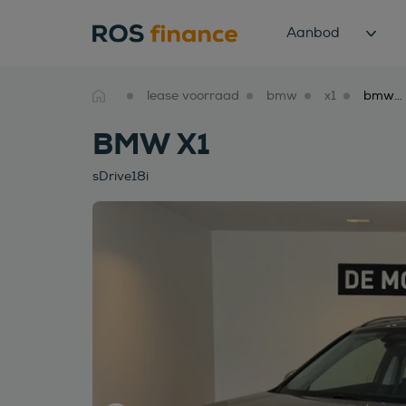
Aanbod
lease voorraad
bmw
x1
bmw x1 sdrive18i
BMW X1
sDrive18i