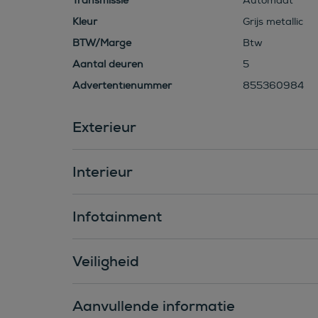
Transmissie
Automaat
Kleur
Grijs metallic
BTW/Marge
Btw
Aantal deuren
5
Advertentienummer
855360984
Exterieur
Interieur
Infotainment
Veiligheid
Aanvullende informatie