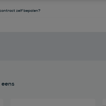
econtract zelf bepalen?
n eens