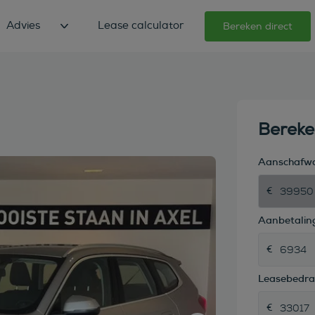
Advies
Lease calculator
Bereken direct
Berek
Aanschafw
Aanbetaling
Leasebedr