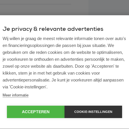
Je privacy & relevante advertenties
Wij willen je graag de meest relevante informatie tonen over auto's
en financieringsoplossingen die passen bij jouw situatie. We
gebruiken om die reden cookies om de website te optimaliseren,
je voorkeuren te onthouden en advertenties persoonlijk te maken,
zowel op onze website als daarbuiten. Door op 'Accepteren' te
klikken, stem je in met het gebruik van cookies voor
l lease?
advertentiepersonalisatie. Je kunt je voorkeuren altijd aanpassen
via 'Cookie-instellingen'.
rtende ondernemer?
Meer informatie
e en operational lease?
ACCEPTEREN
COOKIE-INSTELLINGEN
e bij ROS Finance?