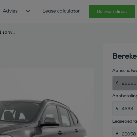
Advies
Lease calculator
Bereken direct
bmw x1 sdrive18i automaat m-sport
Berek
Aanschafw
Aanbetaling
Leasebedr