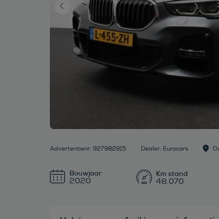
Advertentienr: 927982915
Dealer: Eurocars
O
Bouwjaar
2020
48.070