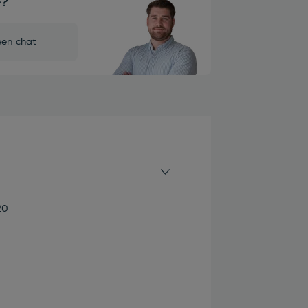
e?
een chat
20