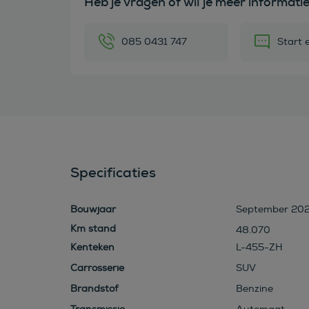
Heb je vragen of wil je meer informati
085 0431 747
Start 
Specificaties
Bouwjaar
September 20
48.070
Kenteken
L-455-ZH
Carrosserie
SUV
Brandstof
Benzine