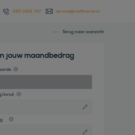
085 0431 747
service@rosfinance.nl
Terug naar overzicht
en jouw maandbedrag
aarde
/inruil
ag