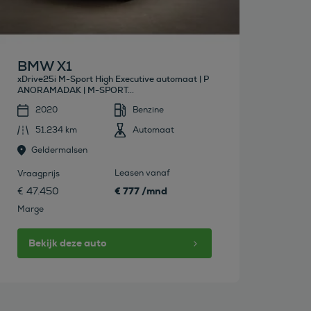
BMW X1
xDrive25i M-Sport High Executive automaat | P
ANORAMADAK | M-SPORT...
2020
Benzine
51.234 km
Automaat
Geldermalsen
Leasen vanaf
Vraagprijs
€ 777 /mnd
€ 47.450
Marge
Bekijk deze auto