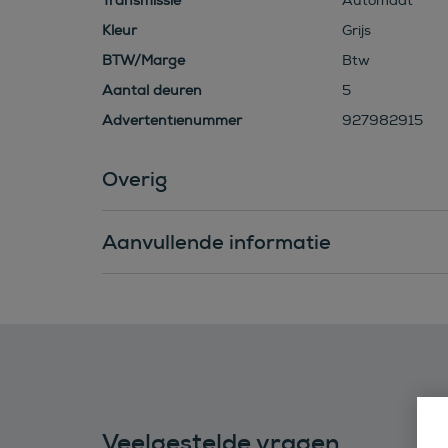
Transmissie
Automaat
Kleur
Grijs
BTW/Marge
Btw
Aantal deuren
5
Advertentienummer
927982915
Overig
Aanvullende informatie
Veelgestelde vragen