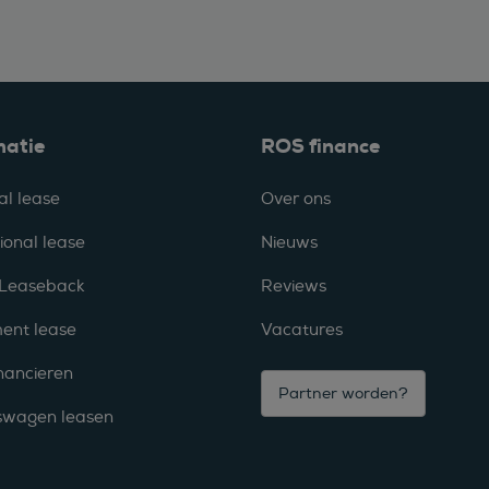
matie
ROS finance
al lease
Over ons
ional lease
Nieuws
 Leaseback
Reviews
ent lease
Vacatures
nancieren
Partner worden?
fswagen leasen