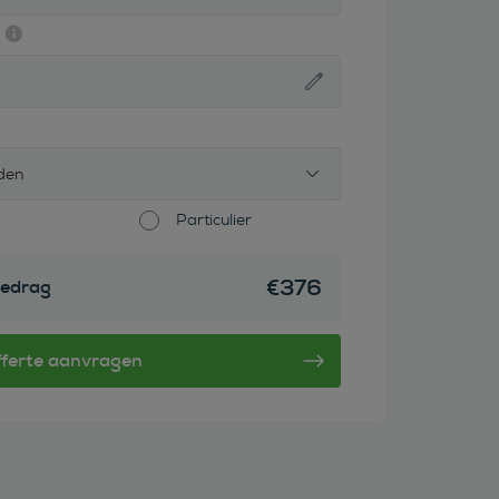
den
Particulier
€
376
edrag