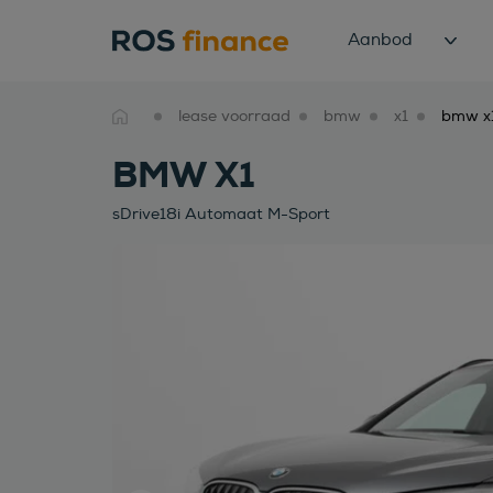
Aanbod
lease voorraad
bmw
x1
BMW X1
sDrive18i Automaat M-Sport