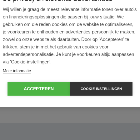
Wij willen je graag de meest relevante informatie tonen over auto's
en financieringsoplossingen die passen bij jouw situatie. We
l lease?
gebruiken om die reden cookies om de website te optimaliseren,
je voorkeuren te onthouden en advertenties persoonlijk te maken,
zowel op onze website als daarbuiten. Door op 'Accepteren' te
rtende ondernemer?
klikken, stem je in met het gebruik van cookies voor
advertentiepersonalisatie. Je kunt je voorkeuren altijd aanpassen
e en operational lease?
via 'Cookie-instellingen'.
Meer informatie
e bij ROS Finance?
ACCEPTEREN
COOKIE-INSTELLINGEN
econtract zelf bepalen?