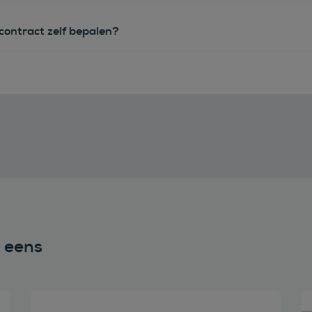
econtract zelf bepalen?
n eens