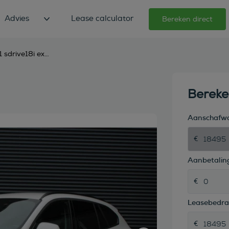
Advies
Lease calculator
Bereken direct
bmw x1 sdrive18i executive navigatie wit-metallic pdc
Berek
Aanschafw
Aanbetaling
Leasebedr