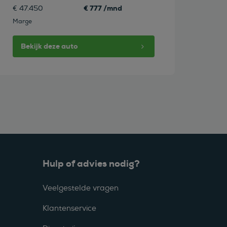
€ 777 /mnd
€ 47.450
Marge
Bekijk deze auto
Hulp of advies nodig?
Veelgestelde vragen
Klantenservice