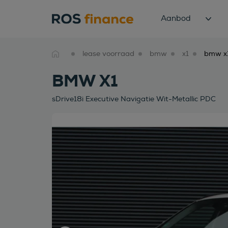
Aanbod
lease voorraad
bmw
x1
BMW X1
sDrive18i Executive Navigatie Wit-Metallic PDC