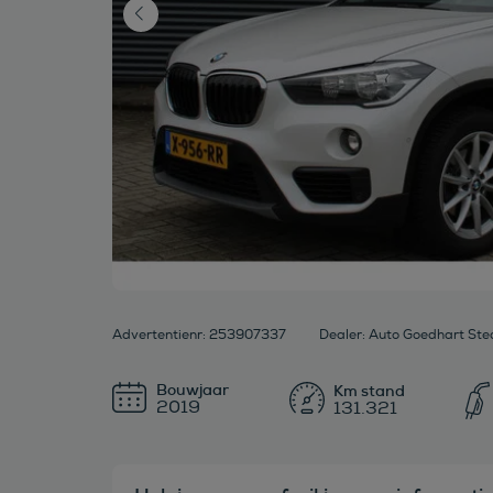
Advertentienr: 253907337
Bouwjaar
2019
131.321