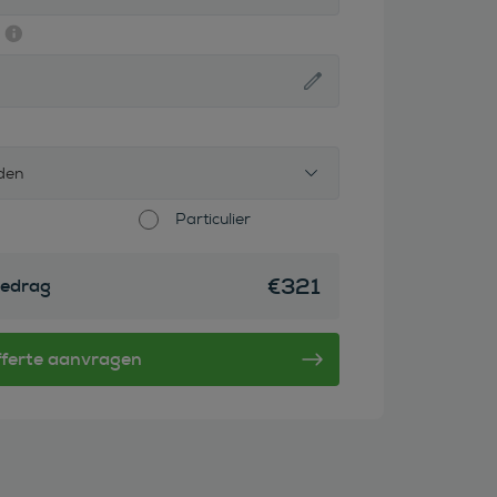
den
Particulier
€
321
edrag