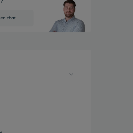
e?
een chat