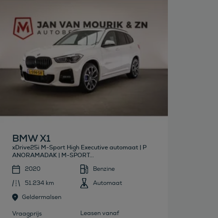
Bekijk deze auto
BMW X1
xDrive25i M-Sport High Executive automaat | P
ANORAMADAK | M-SPORT...
2020
Benzine
51.234 km
Automaat
Geldermalsen
Leasen vanaf
Vraagprijs