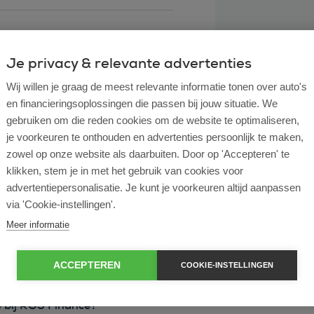
Je privacy & relevante advertenties
Wij willen je graag de meest relevante informatie tonen over auto's
en financieringsoplossingen die passen bij jouw situatie. We
gebruiken om die reden cookies om de website te optimaliseren,
je voorkeuren te onthouden en advertenties persoonlijk te maken,
zowel op onze website als daarbuiten. Door op 'Accepteren' te
klikken, stem je in met het gebruik van cookies voor
l lease?
advertentiepersonalisatie. Je kunt je voorkeuren altijd aanpassen
via 'Cookie-instellingen'.
rtende ondernemer?
Meer informatie
e en operational lease?
ACCEPTEREN
COOKIE-INSTELLINGEN
e bij ROS Finance?