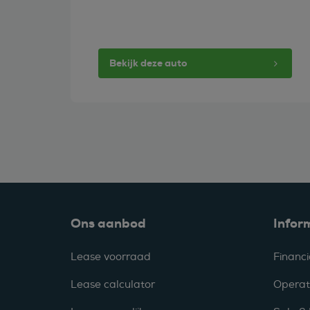
Bekijk deze auto
Ons aanbod
Infor
Lease voorraad
Financi
Lease calculator
Operat