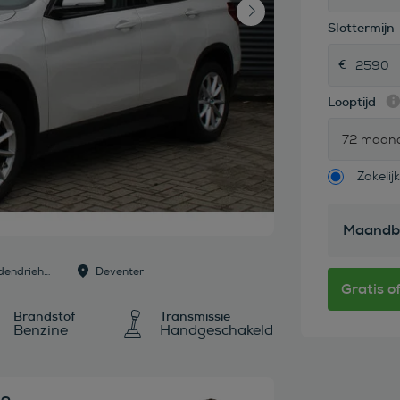
Slottermijn
Looptijd
72 maan
Zakelijk
Maandb
Dealer: Auto Goedhart Stedendriehoek B.V.
Deventer
Brandstof
Transmissie
Benzine
Handgeschakeld