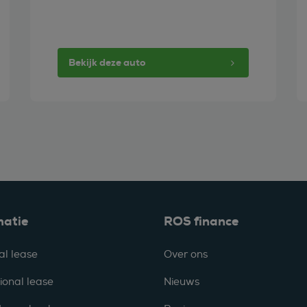
Bekijk deze auto
matie
ROS finance
al lease
Over ons
ional lease
Nieuws