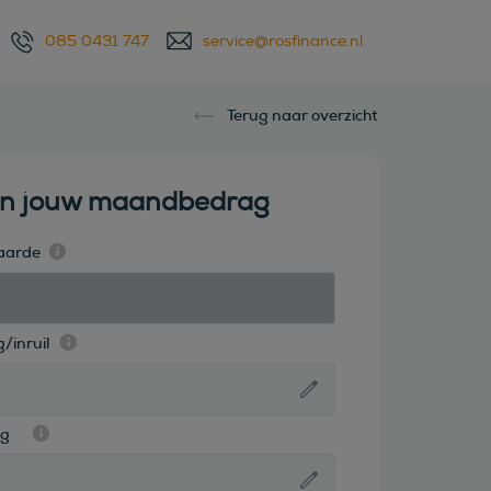
085 0431 747
service@rosfinance.nl
Terug naar overzicht
en jouw maandbedrag
aarde
/inruil
ag