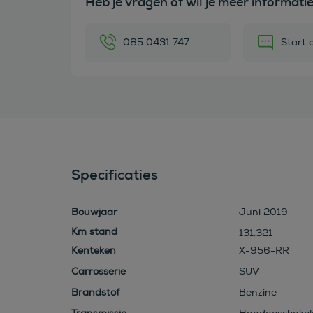
Heb je vragen of wil je meer informati
085 0431 747
Start 
Specificaties
Bouwjaar
Juni 2019
131.321
Kenteken
X-956-RR
Carrosserie
SUV
Brandstof
Benzine