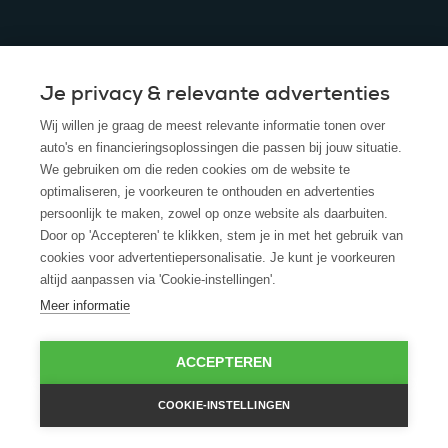
Je privacy & relevante advertenties
© 2025 - ROS Krediet Service
Wij willen je graag de meest relevante informatie tonen over
Algemene Voorwaarden
auto's en financieringsoplossingen die passen bij jouw situatie.
We gebruiken om die reden cookies om de website te
Disclaimer
optimaliseren, je voorkeuren te onthouden en advertenties
persoonlijk te maken, zowel op onze website als daarbuiten.
Privacy Policy
Door op 'Accepteren' te klikken, stem je in met het gebruik van
cookies voor advertentiepersonalisatie. Je kunt je voorkeuren
Cookies
altijd aanpassen via 'Cookie-instellingen'.
Cookie policy
Meer informatie
ACCEPTEREN
COOKIE-INSTELLINGEN