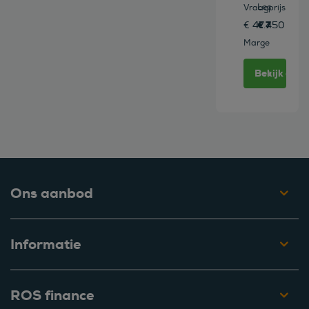
Leasen vana
Vraagprijs
€ 777 /mn
€ 47.450
Marge
Bekijk deze
Ons aanbod
Informatie
ROS finance