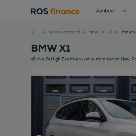
Aanbod
lease voorraad
bmw
x1
BMW X1
sDrive18i High Exe M-pakket Autom Xenon Navi P