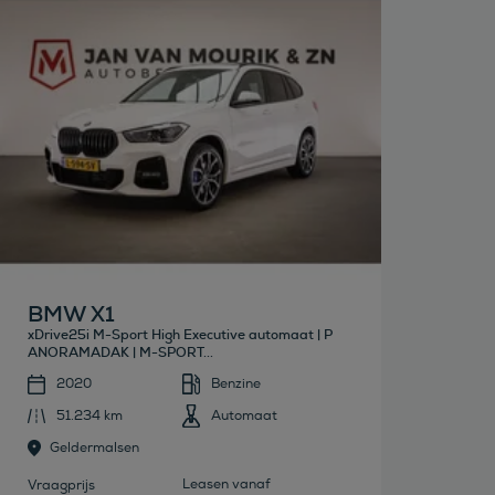
Bekijk deze auto
BMW X1
xDrive25i M-Sport High Executive automaat | P
ANORAMADAK | M-SPORT...
2020
Benzine
51.234 km
Automaat
Geldermalsen
Leasen vanaf
Vraagprijs