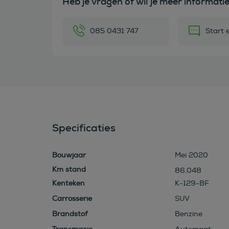
Heb je vragen of wil je meer informati
085 0431 747
Start 
Specificaties
Bouwjaar
Mei 2020
86.048
Kenteken
K-129-BF
Carrosserie
SUV
Brandstof
Benzine