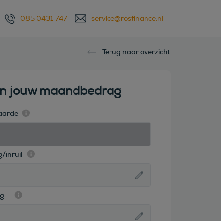
085 0431 747
service@rosfinance.nl
Terug naar overzicht
en jouw maandbedrag
aarde
/inruil
ag