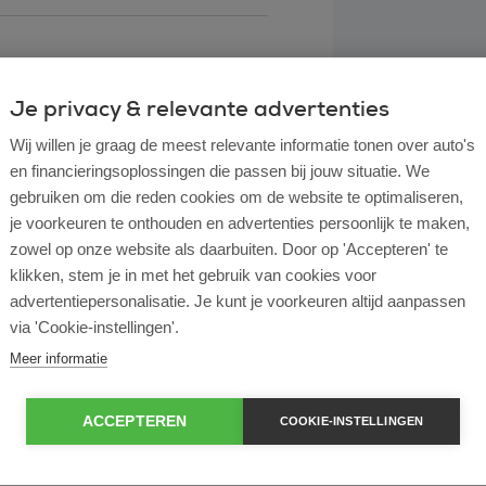
Je privacy & relevante advertenties
Wij willen je graag de meest relevante informatie tonen over auto's
en financieringsoplossingen die passen bij jouw situatie. We
gebruiken om die reden cookies om de website te optimaliseren,
je voorkeuren te onthouden en advertenties persoonlijk te maken,
zowel op onze website als daarbuiten. Door op 'Accepteren' te
klikken, stem je in met het gebruik van cookies voor
l lease?
advertentiepersonalisatie. Je kunt je voorkeuren altijd aanpassen
via 'Cookie-instellingen'.
rtende ondernemer?
Meer informatie
e en operational lease?
ACCEPTEREN
COOKIE-INSTELLINGEN
e bij ROS Finance?