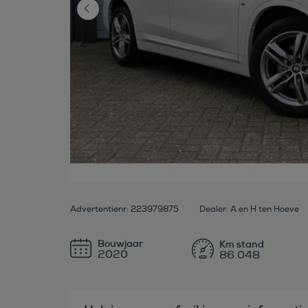
Advertentienr: 223979875
Dealer: A en H ten Hoeve
Bouwjaar
2020
86.048