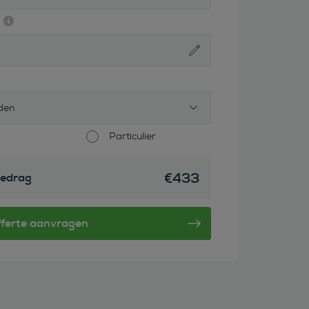
den
Particulier
€
433
edrag