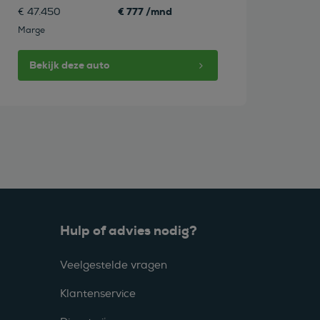
€ 777 /mnd
€ 47.450
Marge
Bekijk deze auto
Hulp of advies nodig?
Veelgestelde vragen
Klantenservice