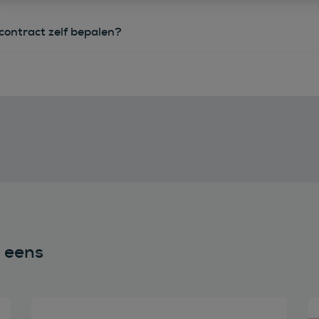
econtract zelf bepalen?
n eens