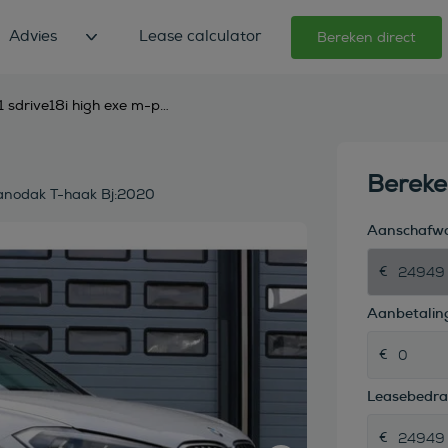
Advies
Lease calculator
Bereken direct
bmw x1 sdrive18i high exe m-pakket autom xenon navi panodak t-haak bj:2020
Berek
anodak T-haak Bj:2020
Aanschafw
Aanbetaling
Leasebedr