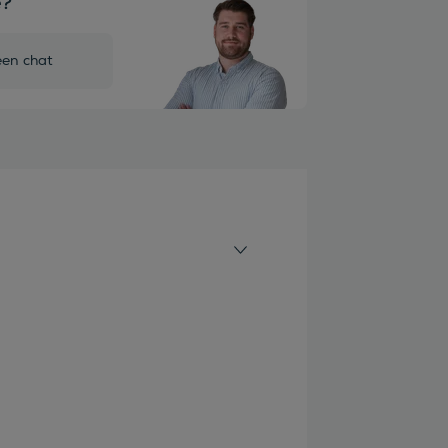
e?
een chat