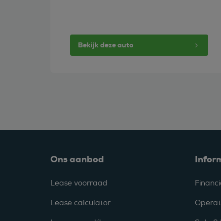
Bekijk deze auto
Ons aanbod
Infor
Lease voorraad
Financi
Lease calculator
Operat