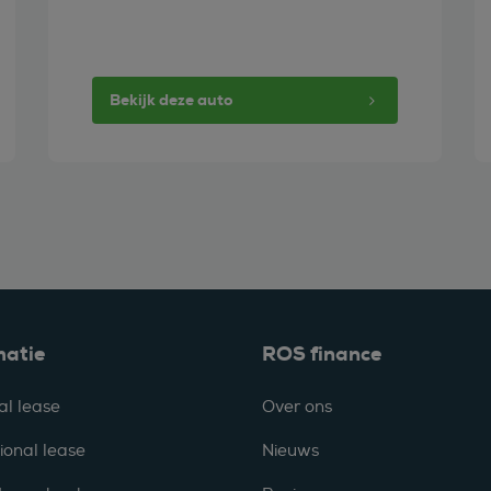
Bekijk deze auto
matie
ROS finance
al lease
Over ons
ional lease
Nieuws