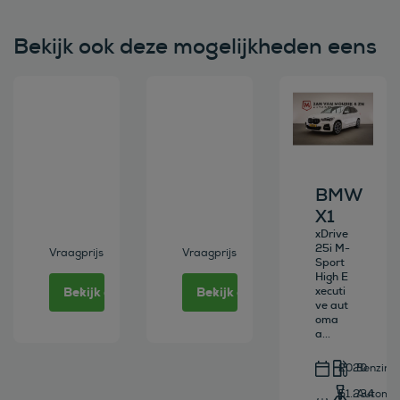
Bekijk ook deze mogelijkheden eens
Bekijk deze auto
Bekijk deze auto
Bekijk deze au
BMW
X1
xDrive
25i M-
Vraagprijs
Vraagprijs
Sport
High E
Bekijk deze auto
Bekijk deze auto
xecuti
ve aut
oma
a...
2020
Benzine
51.234
Automa