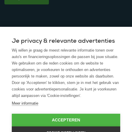
Je privacy & relevante advertenties
© 2025 - ROS Krediet Service
Wij willen je graag de meest relevante informatie tonen over
Algemene Voorwaarden
auto's en financieringsoplossingen die passen bij jouw situatie.
We gebruiken om die reden cookies om de website te
Disclaimer
optimaliseren, je voorkeuren te onthouden en advertenties
persoonlijk te maken, zowel op onze website als daarbuiten.
Privacy Policy
Door op 'Accepteren' te klikken, stem je in met het gebruik van
cookies voor advertentiepersonalisatie. Je kunt je voorkeuren
Cookies
altijd aanpassen via 'Cookie-instellingen'.
Cookie policy
Meer informatie
ACCEPTEREN