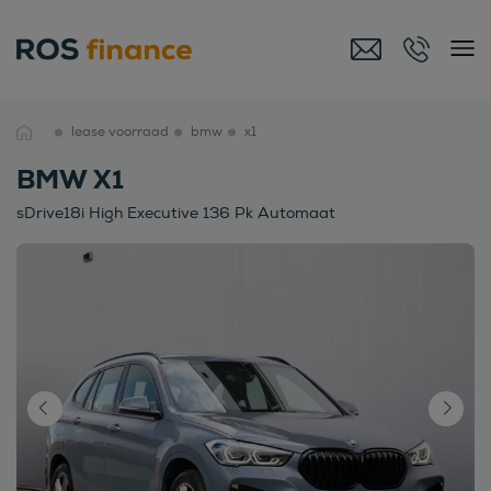
lease voorraad
bmw
x1
BMW X1
sDrive18i High Executive 136 Pk Automaat