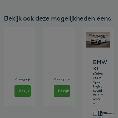
Bekijk ook deze mogelijkheden eens
Bekijk deze auto
Bekijk deze auto
Bekijk deze au
BMW
X1
xDrive
25i M-
Vraagprijs
Vraagprijs
Sport
High E
Bekijk deze auto
Bekijk deze auto
xecuti
ve aut
oma
a...
2020
Benzine