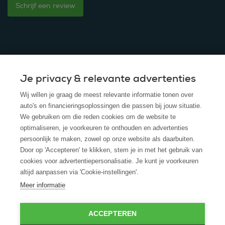
Schrijf een review
Je privacy & relevante advertenties
© 2025 - ROS Krediet Service
Wij willen je graag de meest relevante informatie tonen over
Algemene Voorwaarden
auto's en financieringsoplossingen die passen bij jouw situatie.
We gebruiken om die reden cookies om de website te
Disclaimer
optimaliseren, je voorkeuren te onthouden en advertenties
persoonlijk te maken, zowel op onze website als daarbuiten.
Privacy Policy
Door op 'Accepteren' te klikken, stem je in met het gebruik van
cookies voor advertentiepersonalisatie. Je kunt je voorkeuren
Cookies
altijd aanpassen via 'Cookie-instellingen'.
Cookie policy
Meer informatie
ACCEPTEREN