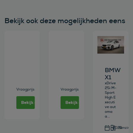
Bekijk ook deze mogelijkheden eens
Bekijk deze auto
Bekijk deze auto
Bekijk deze au
BMW
X1
xDrive
25i M-
Vraagprijs
Vraagprijs
Sport
High E
Bekijk deze auto
Bekijk deze auto
xecuti
ve aut
oma
a...
2020
Benzine