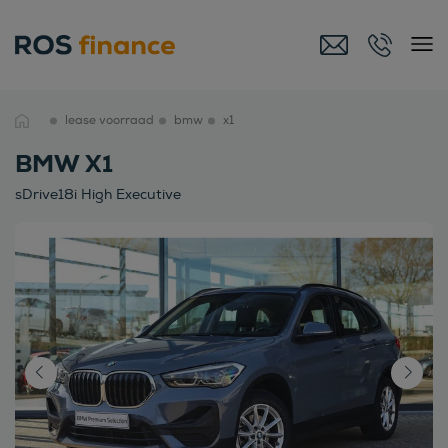
lease voorraad
bmw
x1
BMW X1
sDrive18i High Executive