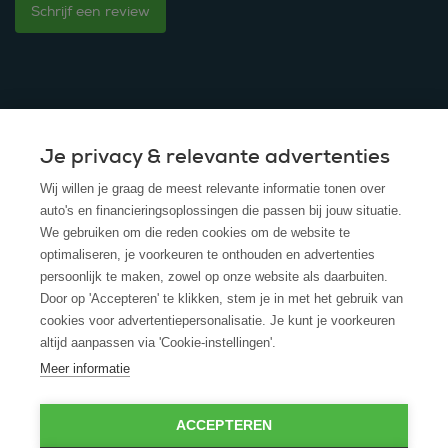
Schrijf een review
Je privacy & relevante advertenties
© 2025 - ROS Krediet Service
Wij willen je graag de meest relevante informatie tonen over
Algemene Voorwaarden
auto's en financieringsoplossingen die passen bij jouw situatie.
We gebruiken om die reden cookies om de website te
Disclaimer
optimaliseren, je voorkeuren te onthouden en advertenties
persoonlijk te maken, zowel op onze website als daarbuiten.
Privacy Policy
Door op 'Accepteren' te klikken, stem je in met het gebruik van
cookies voor advertentiepersonalisatie. Je kunt je voorkeuren
Cookies
altijd aanpassen via 'Cookie-instellingen'.
Cookie policy
Meer informatie
ACCEPTEREN