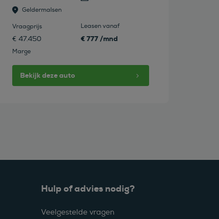
Geldermalsen
Leasen vanaf
Vraagprijs
€ 777 /mnd
€ 47.450
Marge
Bekijk deze auto
Hulp of advies nodig?
Veelgestelde vragen