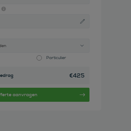
den
Particulier
€
425
edrag