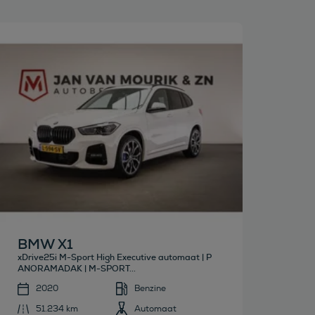
Bekijk deze auto
BMW X1
xDrive25i M-Sport High Executive automaat | P
ANORAMADAK | M-SPORT...
2020
Benzine
51.234 km
Automaat