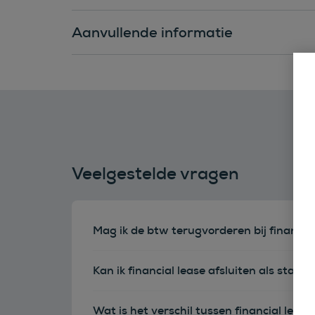
Aanvullende informatie
Veelgestelde vragen
Mag ik de btw terugvorderen bij financia
Kan ik financial lease afsluiten als sta
Wat is het verschil tussen financial leas