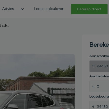
Advies
Lease calculator
Bereken direct
bmw x1 sdrive18i high executive
Berek
Aanschafw
Aanbetaling
Leasebedr