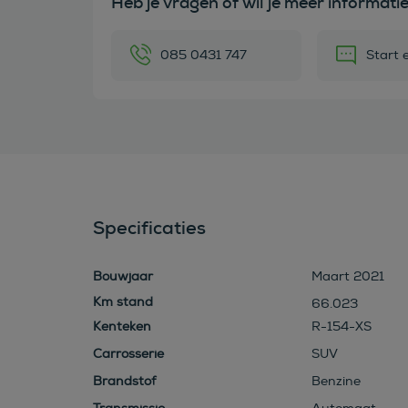
Heb je vragen of wil je meer informati
085 0431 747
Start 
Specificaties
Bouwjaar
Maart 2021
66.023
Kenteken
R-154-XS
Carrosserie
SUV
Brandstof
Benzine