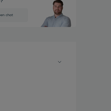
e?
een chat