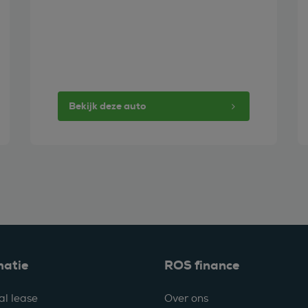
Bekijk deze auto
matie
ROS finance
al lease
Over ons