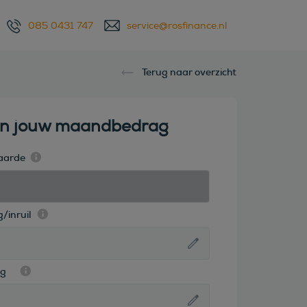
085 0431 747
service@rosfinance.nl
Terug naar overzicht
en jouw maandbedrag
aarde
/inruil
ag