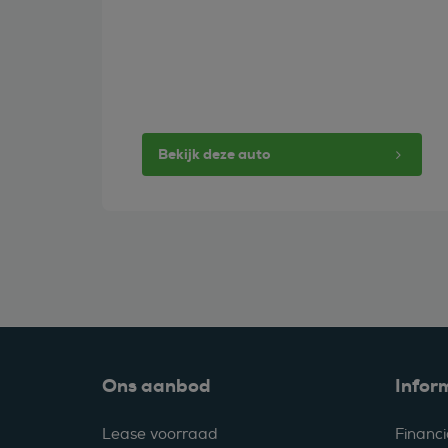
Bekijk deze auto
Ons aanbod
Infor
Lease voorraad
Financi