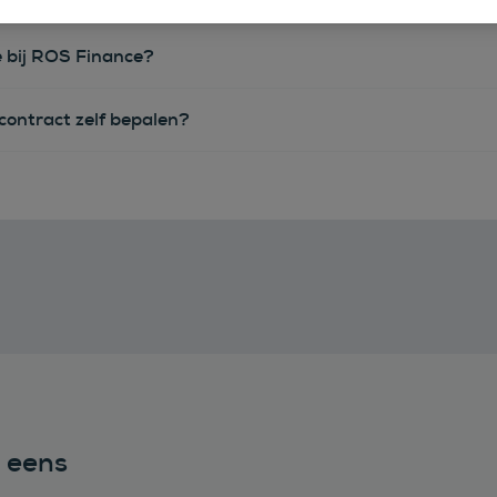
e bij ROS Finance?
econtract zelf bepalen?
n eens