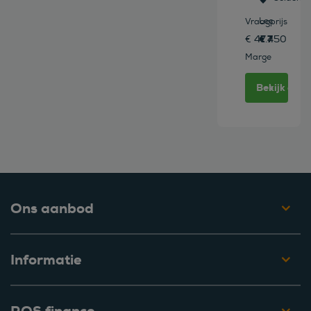
Leasen vana
Vraagprijs
€ 777 /mn
€ 47.450
Marge
Bekijk deze
Ons aanbod
Informatie