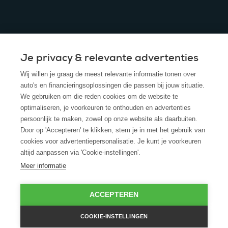
Je privacy & relevante advertenties
© 2025 - ROS Krediet Service
Wij willen je graag de meest relevante informatie tonen over
Algemene Voorwaarden
auto's en financieringsoplossingen die passen bij jouw situatie.
We gebruiken om die reden cookies om de website te
Disclaimer
optimaliseren, je voorkeuren te onthouden en advertenties
persoonlijk te maken, zowel op onze website als daarbuiten.
Privacy Policy
Door op 'Accepteren' te klikken, stem je in met het gebruik van
cookies voor advertentiepersonalisatie. Je kunt je voorkeuren
Cookies
altijd aanpassen via 'Cookie-instellingen'.
Cookie policy
Meer informatie
ACCEPTEREN
COOKIE-INSTELLINGEN