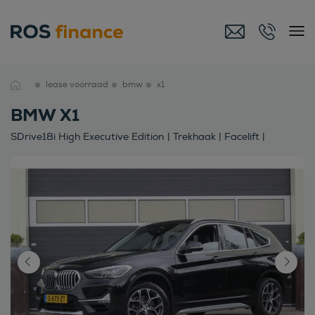
lease voorraad
bmw
x1
BMW X1
SDrive18i High Executive Edition | Trekhaak | Facelift |