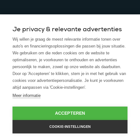
Je privacy & relevante advertenties
© 2025 - ROS Krediet Service
Wij willen je graag de meest relevante informatie tonen over
Algemene Voorwaarden
auto's en financieringsoplossingen die passen bij jouw situatie.
We gebruiken om die reden cookies om de website te
Disclaimer
optimaliseren, je voorkeuren te onthouden en advertenties
persoonlijk te maken, zowel op onze website als daarbuiten.
Privacy Policy
Door op 'Accepteren' te klikken, stem je in met het gebruik van
cookies voor advertentiepersonalisatie. Je kunt je voorkeuren
Cookies
altijd aanpassen via 'Cookie-instellingen'.
Cookie policy
Meer informatie
ACCEPTEREN
COOKIE-INSTELLINGEN