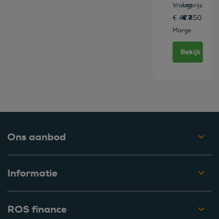
Leasen vana
Vraagprijs
€ 777 /mn
€ 47.450
Marge
Bekijk deze
Ons aanbod
Informatie
ROS finance