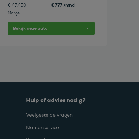
€ 777 /mnd
€ 47.450
Marge
Bekijk deze auto
Hulp of advies nodig?
Veelgestelde vragen
Klantenservice