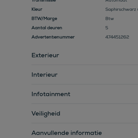
Transmissie
Automaat
Kleur
Saphirschwarz (
BTW/Marge
Btw
Aantal deuren
5
Advertentienummer
474451262
Exterieur
Interieur
Infotainment
Veiligheid
Aanvullende informatie