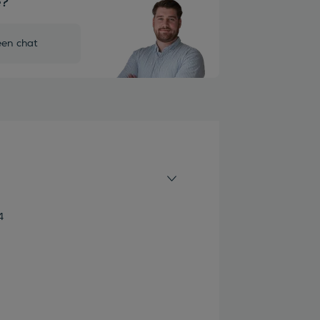
e?
een chat
4