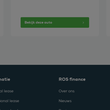
Bekijk deze auto
matie
ROS finance
al lease
Over ons
ional lease
Nieuws