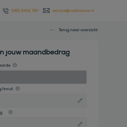
085 0431 747
service@rosfinance.nl
Terug naar overzicht
en jouw maandbedrag
aarde
/inruil
ag