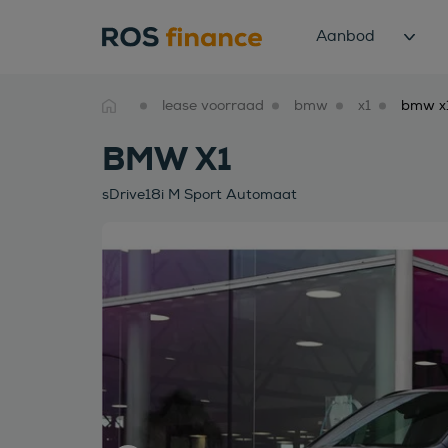
Aanbod
lease voorraad
bmw
x1
BMW X1
sDrive18i M Sport Automaat