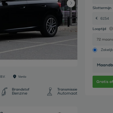
Slottermijn
Looptijd
72 maan
Zakelijk
Maandb
B.V.
Venlo
Brandstof
Transmissie
Benzine
Automaat