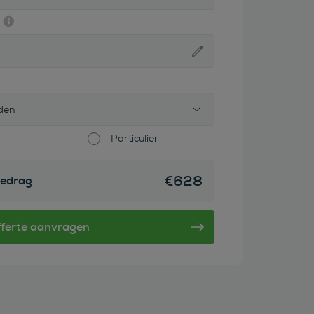
den
Particulier
€
628
edrag