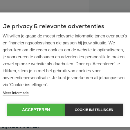
Je privacy & relevante advertenties
Wij willen je graag de meest relevante informatie tonen over auto's
en financieringsoplossingen die passen bij jouw situatie. We
gebruiken om die reden cookies om de website te optimaliseren,
je voorkeuren te onthouden en advertenties persoonlijk te maken,
zowel op onze website als daarbuiten. Door op 'Accepteren' te
klikken, stem je in met het gebruik van cookies voor
l lease?
advertentiepersonalisatie. Je kunt je voorkeuren altijd aanpassen
via 'Cookie-instellingen'.
rtende ondernemer?
Meer informatie
e en operational lease?
ACCEPTEREN
COOKIE-INSTELLINGEN
e bij ROS Finance?