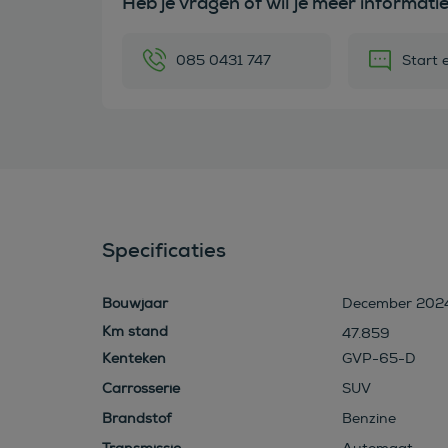
Heb je vragen of wil je meer informati
085 0431 747
Start 
Specificaties
Bouwjaar
December 202
47.859
Kenteken
GVP-65-D
Carrosserie
SUV
Brandstof
Benzine