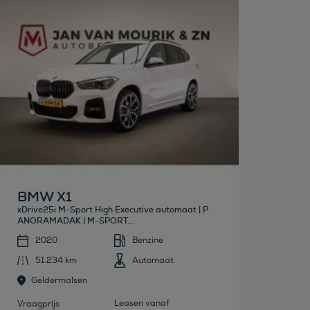
Bekijk deze auto
BMW X1
xDrive25i M-Sport High Executive automaat | P
ANORAMADAK | M-SPORT...
2020
Benzine
51.234 km
Automaat
Geldermalsen
Leasen vanaf
Vraagprijs