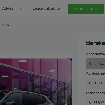
Advies
Lease calculator
Bereken direct
bmw x1 sdrive18i m sport automaat
Berek
Aanschafw
Aanbetaling
Leasebedr