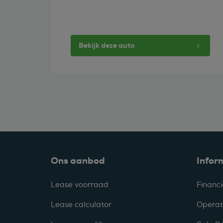
Bekijk deze auto
Ons aanbod
Infor
Lease voorraad
Financi
Lease calculator
Operat