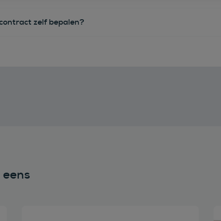
econtract zelf bepalen?
n eens