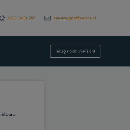
085 0431 747
service@rosfinance.nl
Terug naar overzicht
chikbare