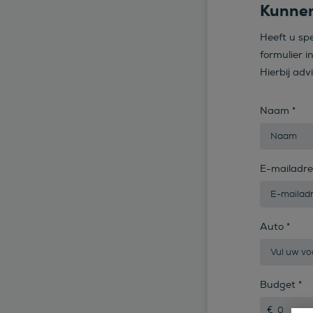
Kunnen
Heeft u sp
formulier i
Hierbij adv
Naam
*
E-mailadr
Auto
*
Budget
*