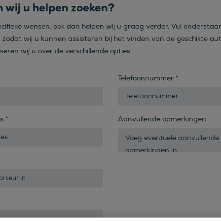
 wij u helpen zoeken?
ecifieke wensen, ook dan helpen wij u graag verder. Vul onderstaa
n zodat wij u kunnen assisteren bij het vinden van de geschikte aut
iseren wij u over de verschillende opties.
Telefoonnummer
*
es
*
Aanvullende opmerkingen