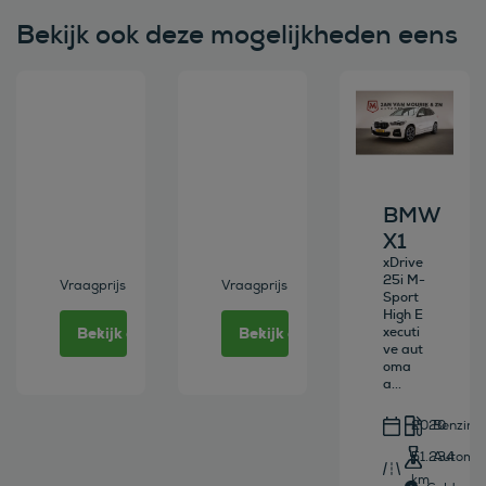
Bekijk ook deze mogelijkheden eens
Bekijk deze auto
Bekijk deze auto
Bekijk deze au
BMW
X1
xDrive
25i M-
Vraagprijs
Vraagprijs
Sport
High E
Bekijk deze auto
Bekijk deze auto
xecuti
ve aut
oma
a...
2020
Benzine
51.234
Automa
km