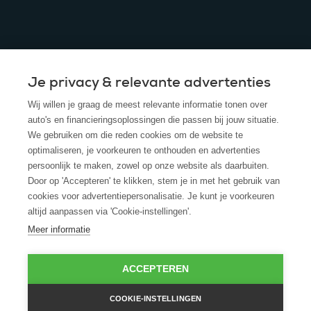
Je privacy & relevante advertenties
© 2025 - ROS Krediet Service
Wij willen je graag de meest relevante informatie tonen over
Algemene Voorwaarden
auto's en financieringsoplossingen die passen bij jouw situatie.
We gebruiken om die reden cookies om de website te
Disclaimer
optimaliseren, je voorkeuren te onthouden en advertenties
persoonlijk te maken, zowel op onze website als daarbuiten.
Privacy Policy
Door op 'Accepteren' te klikken, stem je in met het gebruik van
cookies voor advertentiepersonalisatie. Je kunt je voorkeuren
Cookies
altijd aanpassen via 'Cookie-instellingen'.
Cookie policy
Meer informatie
ACCEPTEREN
COOKIE-INSTELLINGEN