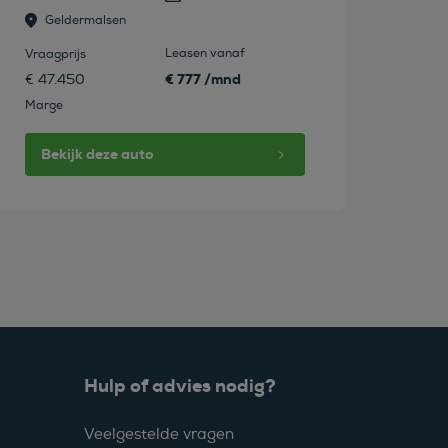
Geldermalsen
Leasen vanaf
Vraagprijs
€ 777 /mnd
€ 47.450
Marge
Bekijk deze auto
Hulp of advies nodig?
Veelgestelde vragen