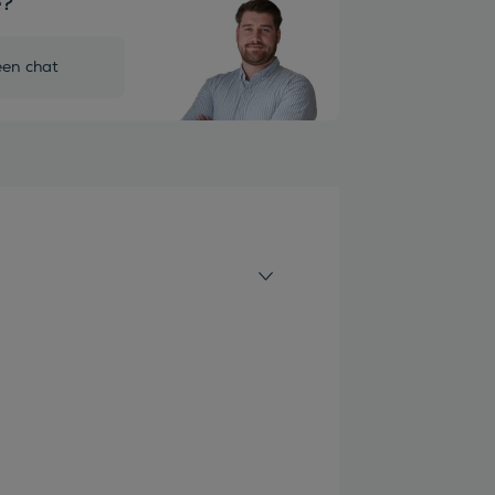
e?
een chat