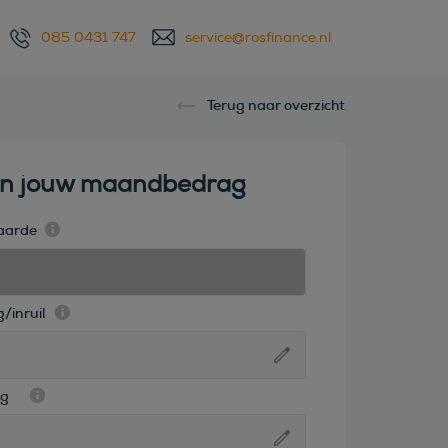
085 0431 747
service@rosfinance.nl
Terug naar overzicht
en jouw maandbedrag
aarde
/inruil
ag