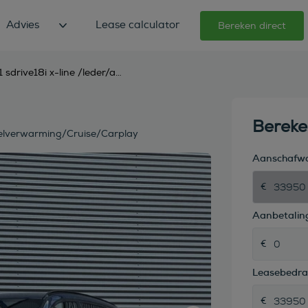
Advies
Lease calculator
Bereken direct
bmw x1 sdrive18i x-line /leder/aut/keyless /camera/stoelverwarming/cruise/carplay
Berek
oelverwarming/Cruise/Carplay
Aanschafw
Aanbetaling
Leasebedr