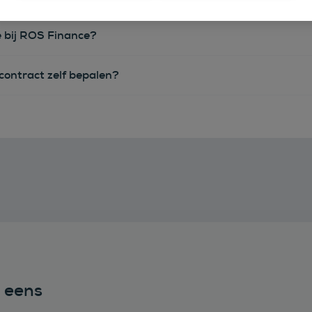
e bij ROS Finance?
econtract zelf bepalen?
n eens