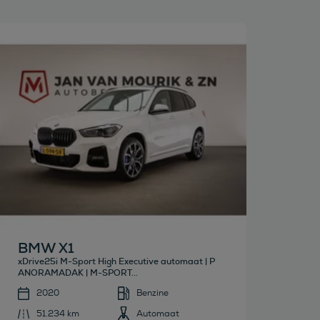
Bekijk deze auto
BMW X1
xDrive25i M-Sport High Executive automaat | P
ANORAMADAK | M-SPORT...
2020
Benzine
51.234 km
Automaat