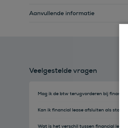
Aanvullende informatie
Veelgestelde vragen
Mag ik de btw terugvorderen bij financia
Kan ik financial lease afsluiten als sta
Wat is het verschil tussen financial leas