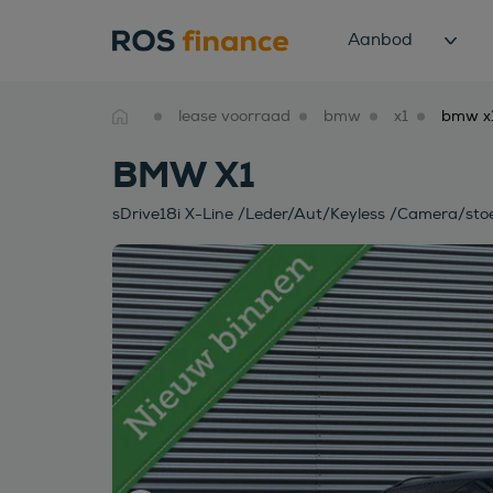
Aanbod
lease voorraad
bmw
x1
BMW X1
sDrive18i X-Line /Leder/Aut/Keyless /Camera/st