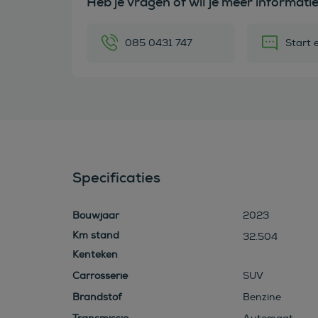
Heb je vragen of wil je meer informati
085 0431 747
Start 
Specificaties
Bouwjaar
2023
32.504
Kenteken
Carrosserie
SUV
Brandstof
Benzine