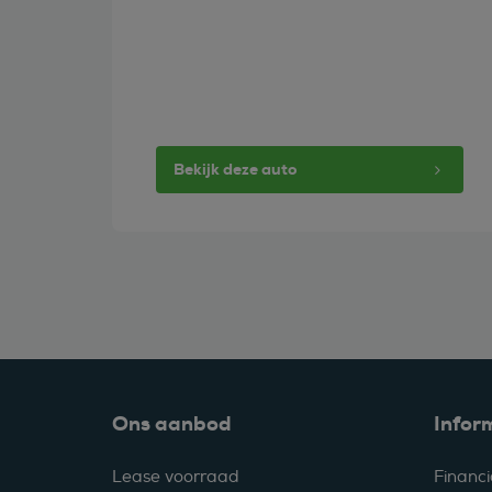
Bekijk deze auto
Ons aanbod
Infor
Lease voorraad
Financi