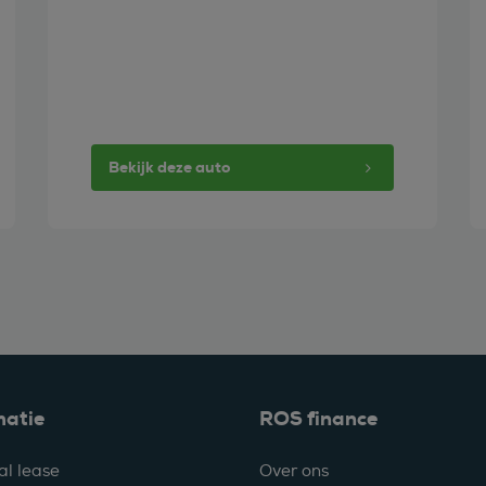
Bekijk deze auto
matie
ROS finance
al lease
Over ons