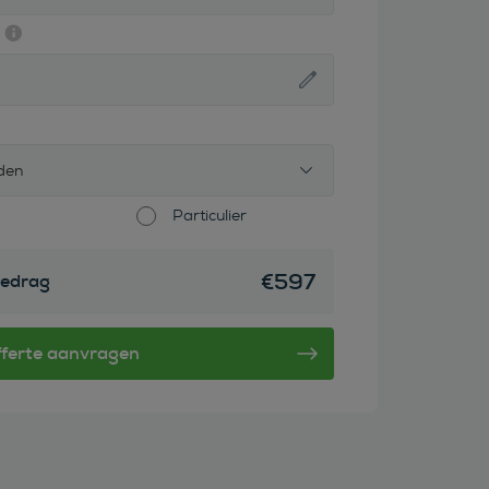
den
Particulier
€
597
edrag