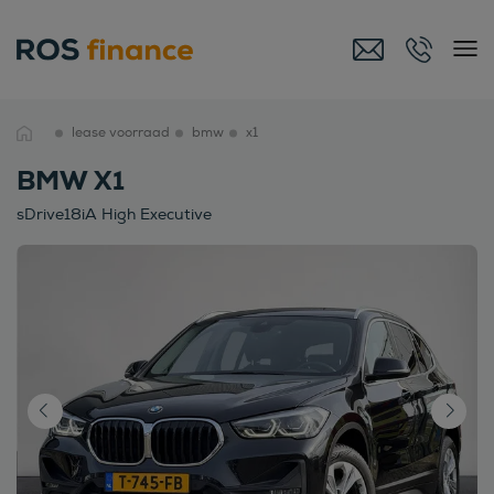
lease voorraad
bmw
x1
BMW X1
sDrive18iA High Executive