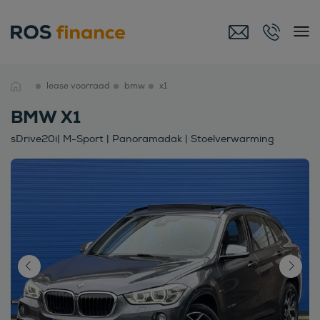
lease voorraad
bmw
x1
BMW X1
sDrive20i| M-Sport | Panoramadak | Stoelverwarming