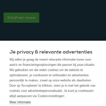
Schrijf een review
Je privacy & relevante advertenties
© 2025 - ROS Krediet Service
Wij willen je graag de meest relevante informatie tonen over
Algemene Voorwaarden
auto's en financieringsoplossingen die passen bij jouw situatie.
We gebruiken om die reden cookies om de website te
Disclaimer
optimaliseren, je voorkeuren te onthouden en advertenties
persoonlijk te maken, zowel op onze website als daarbuiten.
Privacy Policy
Door op 'Accepteren' te klikken, stem je in met het gebruik van
cookies voor advertentiepersonalisatie. Je kunt je voorkeuren
Cookies
altijd aanpassen via 'Cookie-instellingen'.
Cookie policy
Meer informatie