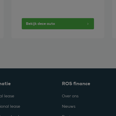
Bekijk deze auto
matie
ROS finance
al lease
Over ons
ional lease
Nieuws