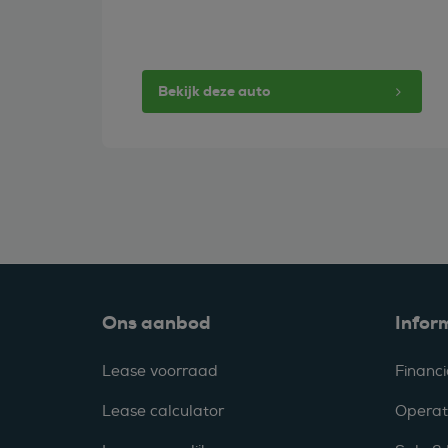
Bekijk deze auto
Ons aanbod
Infor
Lease voorraad
Financi
Lease calculator
Operat