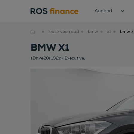
Aanbod
lease voorraad
bmw
x1
BMW X1
sDrive20i 192pk Executive,