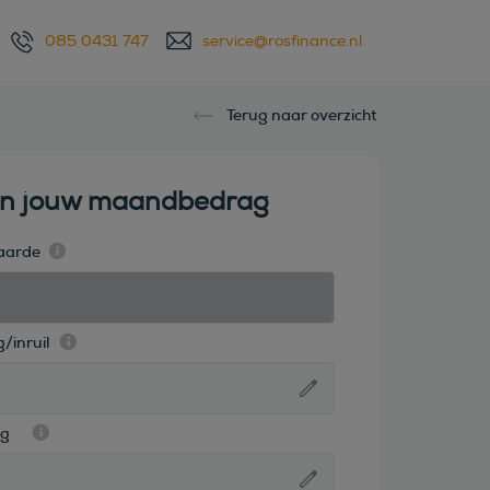
085 0431 747
service@rosfinance.nl
Terug naar overzicht
en jouw maandbedrag
aarde
/inruil
ag