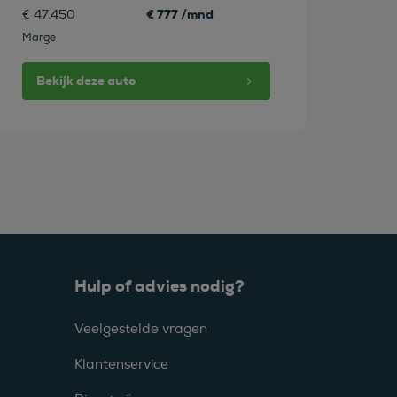
€ 777 /mnd
€ 47.450
Marge
Bekijk deze auto
Hulp of advies nodig?
Veelgestelde vragen
Klantenservice