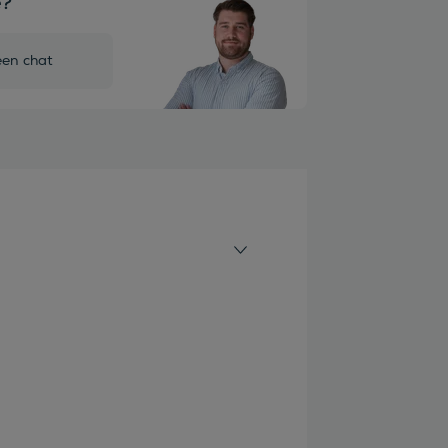
e?
een chat