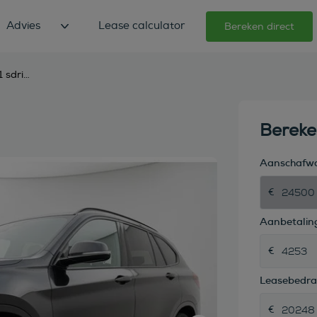
Advies
Lease calculator
Bereken direct
bmw x1 sdrive20i 192pk executive,
Berek
Aanschafw
Aanbetaling
Leasebedr