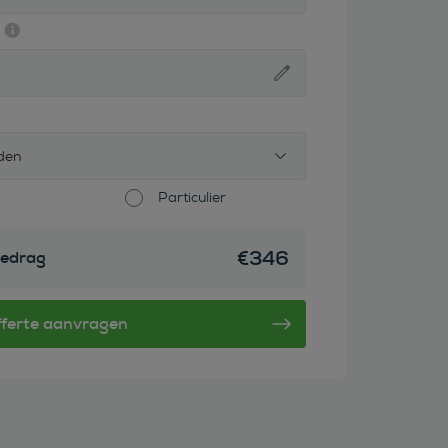
den
Particulier
€
346
edrag