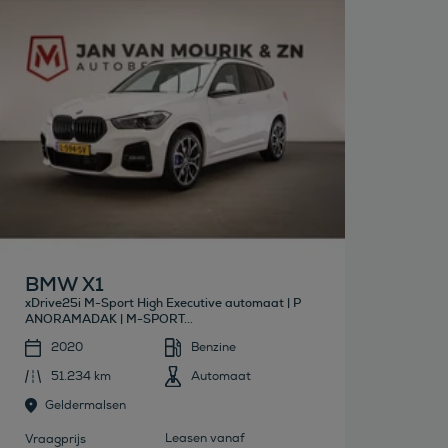
Bekijk deze auto
BMW X1
xDrive25i M-Sport High Executive automaat | P
ANORAMADAK | M-SPORT...
2020
Benzine
51.234 km
Automaat
Geldermalsen
Leasen vanaf
Vraagprijs