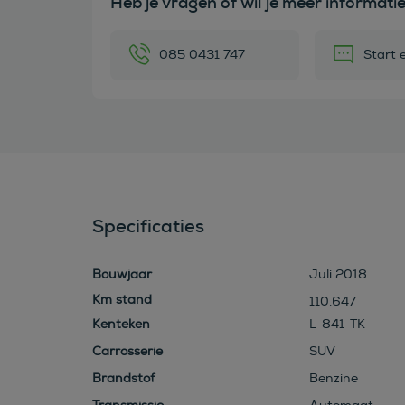
Heb je vragen of wil je meer informati
085 0431 747
Start 
Specificaties
Bouwjaar
Juli 2018
110.647
Kenteken
L-841-TK
Carrosserie
SUV
Brandstof
Benzine