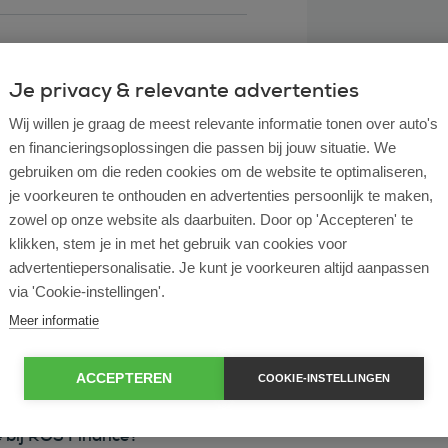
Je privacy & relevante advertenties
Wij willen je graag de meest relevante informatie tonen over auto's
en financieringsoplossingen die passen bij jouw situatie. We
gebruiken om die reden cookies om de website te optimaliseren,
je voorkeuren te onthouden en advertenties persoonlijk te maken,
zowel op onze website als daarbuiten. Door op 'Accepteren' te
klikken, stem je in met het gebruik van cookies voor
l lease?
advertentiepersonalisatie. Je kunt je voorkeuren altijd aanpassen
via 'Cookie-instellingen'.
rtende ondernemer?
Meer informatie
e en operational lease?
ACCEPTEREN
COOKIE-INSTELLINGEN
e bij ROS Finance?