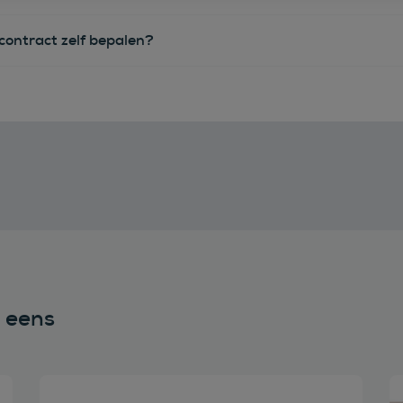
econtract zelf bepalen?
n eens