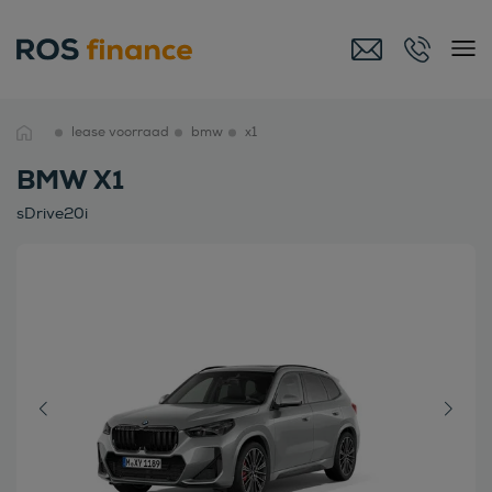
lease voorraad
bmw
x1
BMW X1
sDrive20i