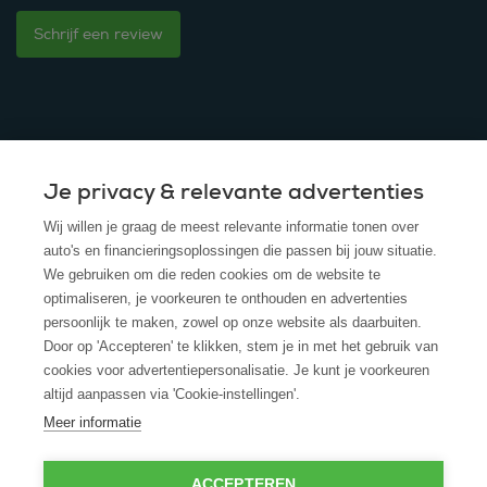
Schrijf een review
Je privacy & relevante advertenties
© 2025 - ROS Krediet Service
Wij willen je graag de meest relevante informatie tonen over
Algemene Voorwaarden
auto's en financieringsoplossingen die passen bij jouw situatie.
We gebruiken om die reden cookies om de website te
Disclaimer
optimaliseren, je voorkeuren te onthouden en advertenties
persoonlijk te maken, zowel op onze website als daarbuiten.
Privacy Policy
Door op 'Accepteren' te klikken, stem je in met het gebruik van
cookies voor advertentiepersonalisatie. Je kunt je voorkeuren
Cookies
altijd aanpassen via 'Cookie-instellingen'.
Cookie policy
Meer informatie
ACCEPTEREN