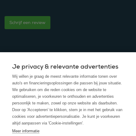
Schrijf een review
Je privacy & relevante advertenties
© 2025 - ROS Krediet Service
Wij willen je graag de meest relevante informatie tonen over
Algemene Voorwaarden
auto's en financieringsoplossingen die passen bij jouw situatie.
We gebruiken om die reden cookies om de website te
Disclaimer
optimaliseren, je voorkeuren te onthouden en advertenties
persoonlijk te maken, zowel op onze website als daarbuiten.
Privacy Policy
Door op 'Accepteren' te klikken, stem je in met het gebruik van
cookies voor advertentiepersonalisatie. Je kunt je voorkeuren
Cookies
altijd aanpassen via 'Cookie-instellingen'.
Cookie policy
Meer informatie