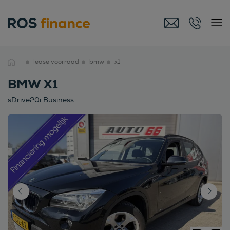
lease voorraad
bmw
x1
BMW X1
sDrive20i Business