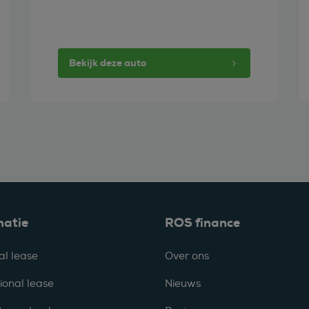
Bekijk deze auto
matie
ROS finance
al lease
Over ons
ional lease
Nieuws