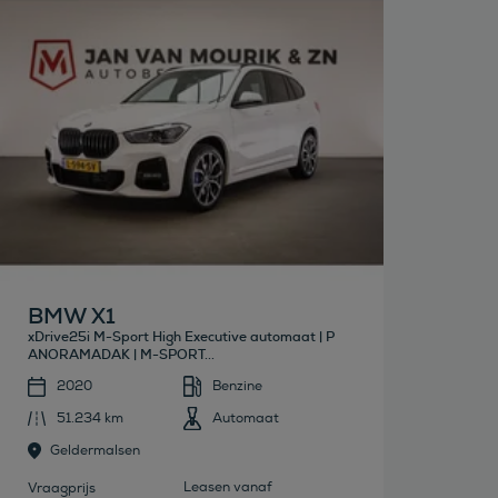
Bekijk deze auto
BMW X1
xDrive25i M-Sport High Executive automaat | P
ANORAMADAK | M-SPORT...
2020
Benzine
51.234 km
Automaat
Geldermalsen
Leasen vanaf
Vraagprijs