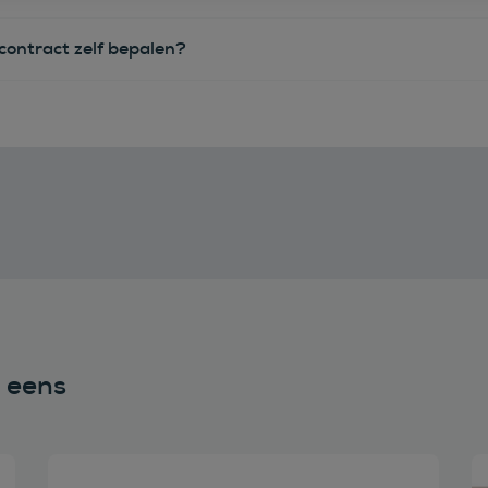
econtract zelf bepalen?
n eens