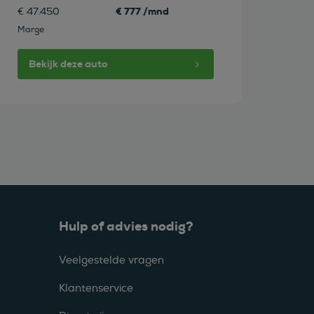
€ 777 /mnd
€ 47.450
Marge
Bekijk deze auto
Hulp of advies nodig?
Veelgestelde vragen
Klantenservice