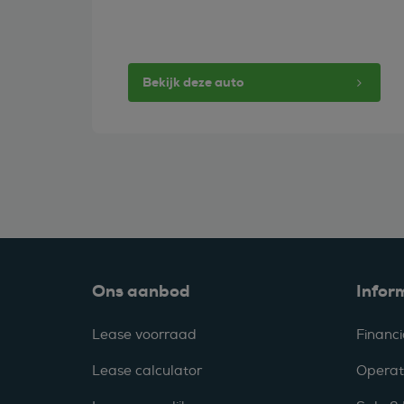
Bekijk deze auto
Ons aanbod
Infor
Lease voorraad
Financi
Lease calculator
Operat