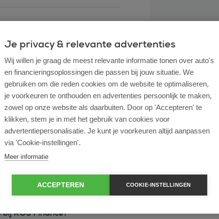
Je privacy & relevante advertenties
Wij willen je graag de meest relevante informatie tonen over auto's
en financieringsoplossingen die passen bij jouw situatie. We
gebruiken om die reden cookies om de website te optimaliseren,
je voorkeuren te onthouden en advertenties persoonlijk te maken,
zowel op onze website als daarbuiten. Door op 'Accepteren' te
klikken, stem je in met het gebruik van cookies voor
l lease?
advertentiepersonalisatie. Je kunt je voorkeuren altijd aanpassen
via 'Cookie-instellingen'.
rtende ondernemer?
Meer informatie
e en operational lease?
ACCEPTEREN
COOKIE-INSTELLINGEN
e bij ROS Finance?