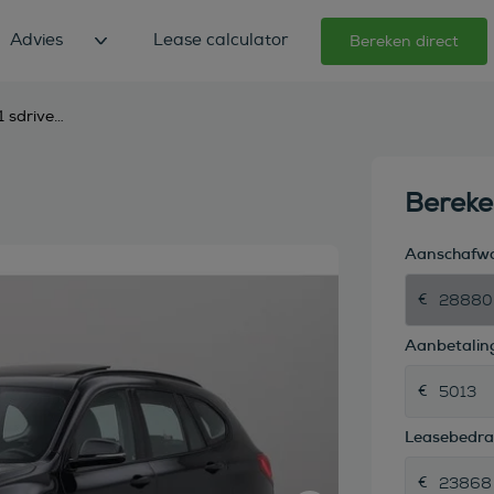
Advies
Lease calculator
Bereken direct
bmw x1 sdrive20i business edition plus
Berek
Aanschafw
Aanbetaling
Leasebedr