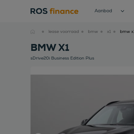
Aanbod
lease voorraad
bmw
x1
BMW X1
sDrive20i Business Edition Plus