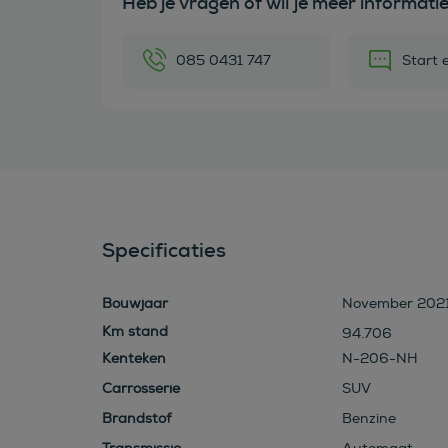
Heb je vragen of wil je meer informati
085 0431 747
Start 
Specificaties
Bouwjaar
November 202
94.706
Kenteken
N-206-NH
Carrosserie
SUV
Brandstof
Benzine