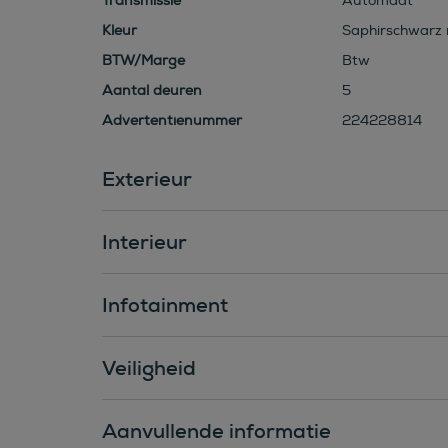
Transmissie
Automaat
Kleur
Saphirschwarz m
BTW/Marge
Btw
Aantal deuren
5
Advertentienummer
224228814
Exterieur
Interieur
Infotainment
Veiligheid
Aanvullende informatie