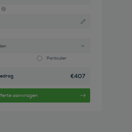
den
Particulier
€
407
edrag