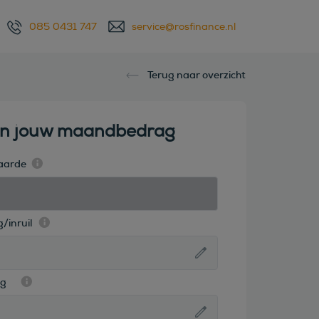
085 0431 747
service@rosfinance.nl
Terug naar overzicht
en jouw maandbedrag
aarde
/inruil
ag