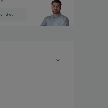
e?
een chat
1