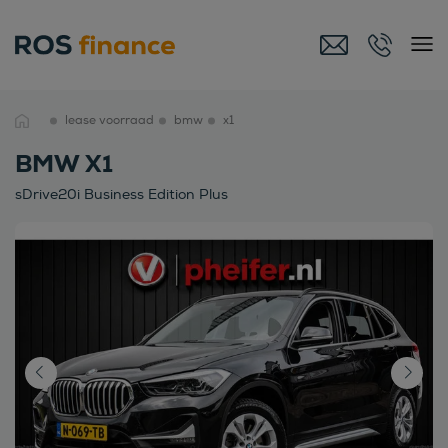
lease voorraad
bmw
x1
BMW X1
sDrive20i Business Edition Plus