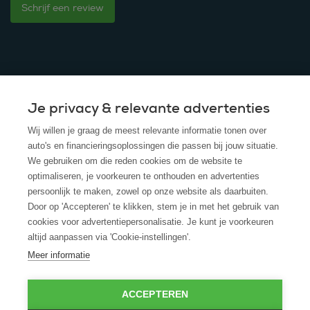
Schrijf een review
Je privacy & relevante advertenties
© 2025 - ROS Krediet Service
Wij willen je graag de meest relevante informatie tonen over
Algemene Voorwaarden
auto's en financieringsoplossingen die passen bij jouw situatie.
We gebruiken om die reden cookies om de website te
Disclaimer
optimaliseren, je voorkeuren te onthouden en advertenties
persoonlijk te maken, zowel op onze website als daarbuiten.
Privacy Policy
Door op 'Accepteren' te klikken, stem je in met het gebruik van
cookies voor advertentiepersonalisatie. Je kunt je voorkeuren
Cookies
altijd aanpassen via 'Cookie-instellingen'.
Cookie policy
Meer informatie
ACCEPTEREN