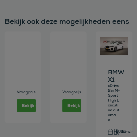
Bekijk ook deze mogelijkheden eens
Bekijk deze auto
Bekijk deze auto
Bekijk deze au
BMW
X1
xDrive
25i M-
Vraagprijs
Vraagprijs
Sport
High E
Bekijk deze auto
Bekijk deze auto
xecuti
ve aut
oma
a...
2020
Benzine