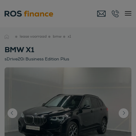
lease voorraad
bmw
x1
BMW X1
sDrive20i Business Edition Plus