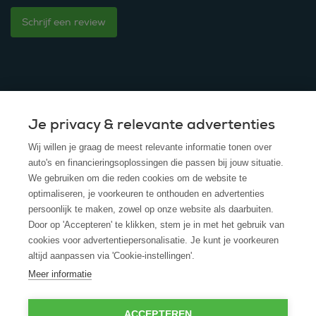
Schrijf een review
Je privacy & relevante advertenties
© 2025 - ROS Krediet Service
Wij willen je graag de meest relevante informatie tonen over
Algemene Voorwaarden
auto's en financieringsoplossingen die passen bij jouw situatie.
We gebruiken om die reden cookies om de website te
Disclaimer
optimaliseren, je voorkeuren te onthouden en advertenties
persoonlijk te maken, zowel op onze website als daarbuiten.
Privacy Policy
Door op 'Accepteren' te klikken, stem je in met het gebruik van
cookies voor advertentiepersonalisatie. Je kunt je voorkeuren
Cookies
altijd aanpassen via 'Cookie-instellingen'.
Cookie policy
Meer informatie
ACCEPTEREN