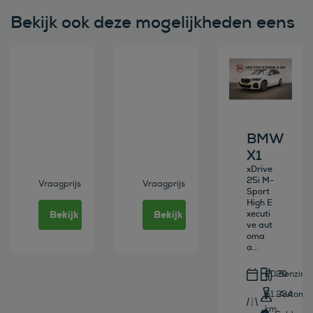
Bekijk ook deze mogelijkheden eens
Bekijk deze auto
Bekijk deze auto
Bekijk deze au
BMW
X1
xDrive
25i M-
Vraagprijs
Vraagprijs
Sport
High E
Bekijk deze auto
Bekijk deze auto
xecuti
ve aut
oma
a...
2020
Benzine
51.234
Automa
km