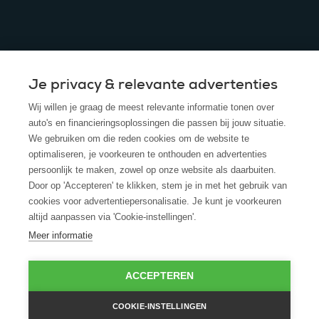
Je privacy & relevante advertenties
© 2025 - ROS Krediet Service
Wij willen je graag de meest relevante informatie tonen over
Algemene Voorwaarden
auto's en financieringsoplossingen die passen bij jouw situatie.
We gebruiken om die reden cookies om de website te
Disclaimer
optimaliseren, je voorkeuren te onthouden en advertenties
persoonlijk te maken, zowel op onze website als daarbuiten.
Privacy Policy
Door op 'Accepteren' te klikken, stem je in met het gebruik van
cookies voor advertentiepersonalisatie. Je kunt je voorkeuren
Cookies
altijd aanpassen via 'Cookie-instellingen'.
Cookie policy
Meer informatie
ACCEPTEREN
COOKIE-INSTELLINGEN