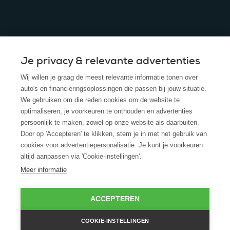
Je privacy & relevante advertenties
© 2025 - ROS Krediet Service
Wij willen je graag de meest relevante informatie tonen over
Algemene Voorwaarden
auto's en financieringsoplossingen die passen bij jouw situatie.
We gebruiken om die reden cookies om de website te
Disclaimer
optimaliseren, je voorkeuren te onthouden en advertenties
persoonlijk te maken, zowel op onze website als daarbuiten.
Privacy Policy
Door op 'Accepteren' te klikken, stem je in met het gebruik van
cookies voor advertentiepersonalisatie. Je kunt je voorkeuren
Cookies
altijd aanpassen via 'Cookie-instellingen'.
Cookie policy
Meer informatie
ACCEPTEREN
COOKIE-INSTELLINGEN