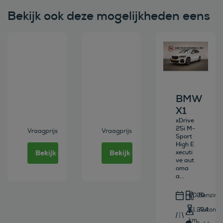
Bekijk ook deze mogelijkheden eens
Bekijk deze auto
Bekijk deze auto
Bekijk deze au
BMW
X1
xDrive
25i M-
Vraagprijs
Vraagprijs
Sport
High E
Bekijk deze auto
Bekijk deze auto
xecuti
ve aut
oma
a...
2020
Benzine
51.234
Automa
km