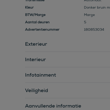
Transmissie
Automaat
Kleur
Donker bruin me
BTW/Marge
Marge
Aantal deuren
5
Advertentienummer
180853034
Exterieur
Interieur
Infotainment
Veiligheid
Aanvullende informatie