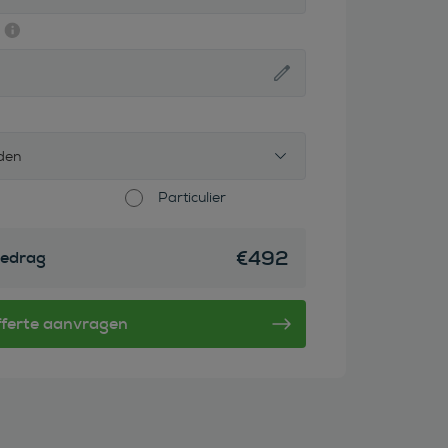
den
Particulier
€
492
edrag