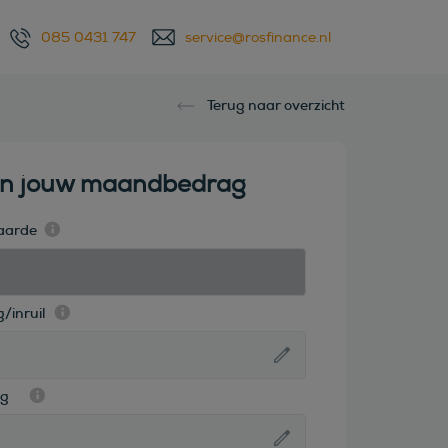
085 0431 747
service@rosfinance.nl
Terug naar overzicht
en jouw maandbedrag
aarde
/inruil
ag