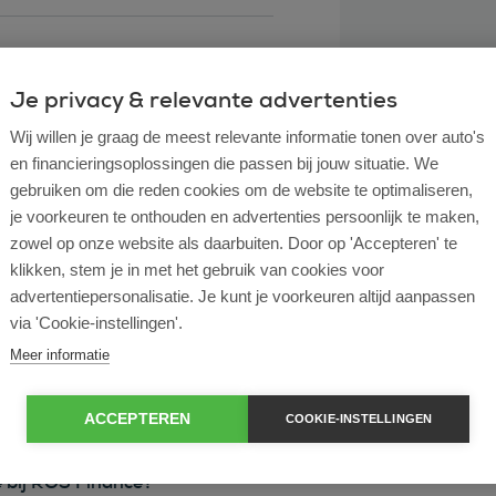
Je privacy & relevante advertenties
Wij willen je graag de meest relevante informatie tonen over auto's
en financieringsoplossingen die passen bij jouw situatie. We
gebruiken om die reden cookies om de website te optimaliseren,
je voorkeuren te onthouden en advertenties persoonlijk te maken,
zowel op onze website als daarbuiten. Door op 'Accepteren' te
klikken, stem je in met het gebruik van cookies voor
l lease?
advertentiepersonalisatie. Je kunt je voorkeuren altijd aanpassen
via 'Cookie-instellingen'.
rtende ondernemer?
Meer informatie
e en operational lease?
ACCEPTEREN
COOKIE-INSTELLINGEN
e bij ROS Finance?