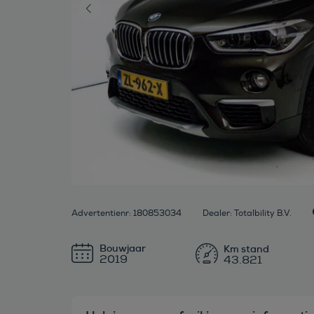
Advertentienr: 180853034
Dealer: Totalbility B.V.
Bouwjaar
2019
43.821