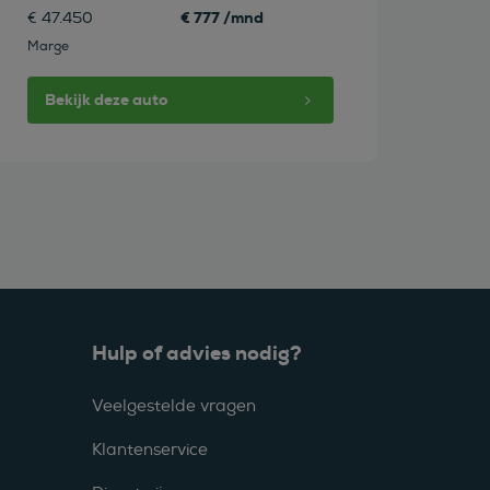
€ 777 /mnd
€ 47.450
Marge
Bekijk deze auto
Hulp of advies nodig?
Veelgestelde vragen
Klantenservice