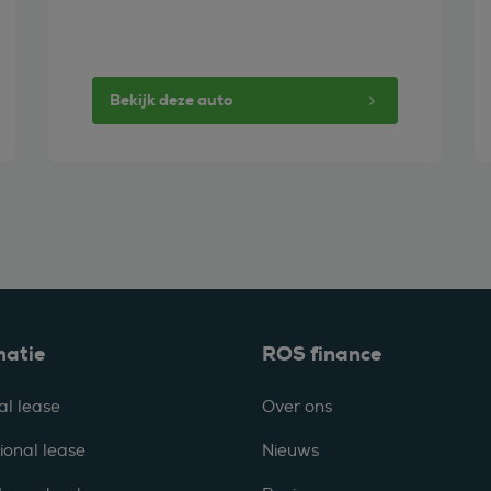
Bekijk deze auto
matie
ROS finance
al lease
Over ons
ional lease
Nieuws