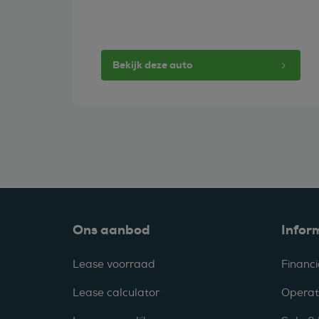
Bekijk deze auto
Ons aanbod
Infor
Lease voorraad
Financi
Lease calculator
Operat