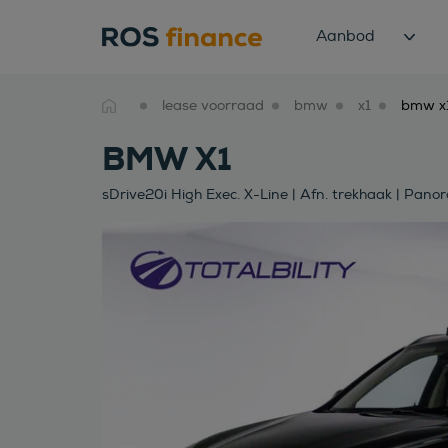
Aanbod
lease voorraad
bmw
x1
BMW X1
sDrive20i High Exec. X-Line | Afn. trekhaak | Pano