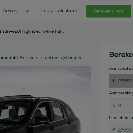
Advies
Lease calculator
Bereken direct
bmw x1 sdrive20i high exec. x-line | afn. trekhaak | panoramadak | elec. verst stoel met geheugen |
Berek
ramadak | Elec. verst stoel met geheugen |
Aanschafw
Aanbetaling
Leasebedr