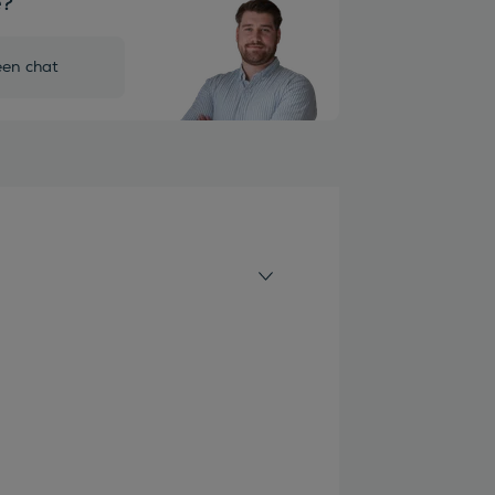
e?
een chat