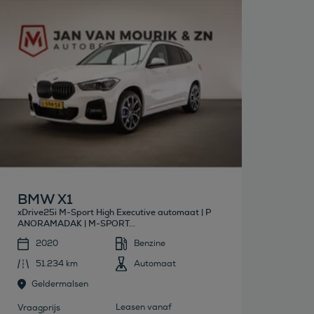
Bekijk deze auto
BMW X1
xDrive25i M-Sport High Executive automaat | P
ANORAMADAK | M-SPORT...
2020
Benzine
51.234 km
Automaat
Geldermalsen
Leasen vanaf
Vraagprijs