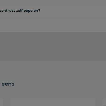
econtract zelf bepalen?
n eens