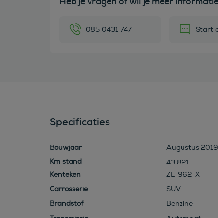
Heb je vragen of wil je meer informati
085 0431 747
Start 
Specificaties
Bouwjaar
Augustus 2019
43.821
Kenteken
ZL-962-X
Carrosserie
SUV
Brandstof
Benzine