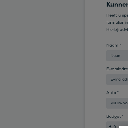
Kunnen
Heeft u sp
formulier i
Hierbij adv
Naam
*
E-mailadr
Auto
*
Budget
*