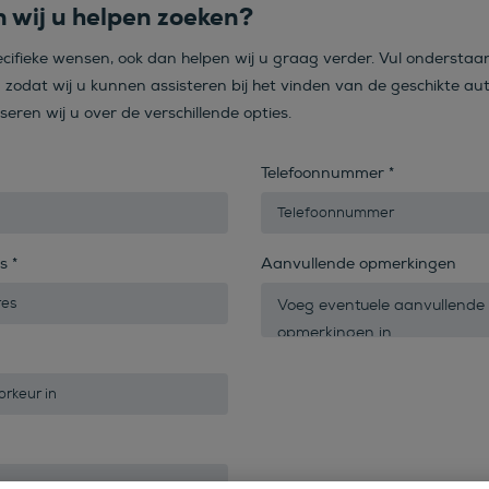
 wij u helpen zoeken?
ecifieke wensen, ook dan helpen wij u graag verder. Vul onderstaa
n zodat wij u kunnen assisteren bij het vinden van de geschikte aut
iseren wij u over de verschillende opties.
Telefoonnummer
*
es
*
Aanvullende opmerkingen