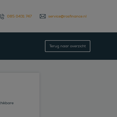
085 0431 747
service@rosfinance.nl
Terug naar overzicht
chikbare