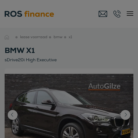
lease voorraad
bmw
x1
BMW X1
sDrive20i High Executive