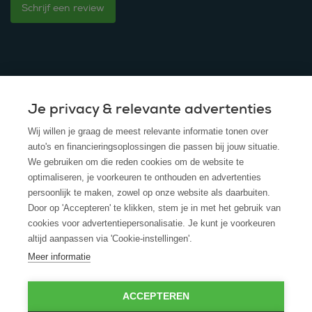
Schrijf een review
Je privacy & relevante advertenties
© 2025 - ROS Krediet Service
Wij willen je graag de meest relevante informatie tonen over
Algemene Voorwaarden
auto's en financieringsoplossingen die passen bij jouw situatie.
We gebruiken om die reden cookies om de website te
Disclaimer
optimaliseren, je voorkeuren te onthouden en advertenties
persoonlijk te maken, zowel op onze website als daarbuiten.
Privacy Policy
Door op 'Accepteren' te klikken, stem je in met het gebruik van
cookies voor advertentiepersonalisatie. Je kunt je voorkeuren
Cookies
altijd aanpassen via 'Cookie-instellingen'.
Cookie policy
Meer informatie
ACCEPTEREN