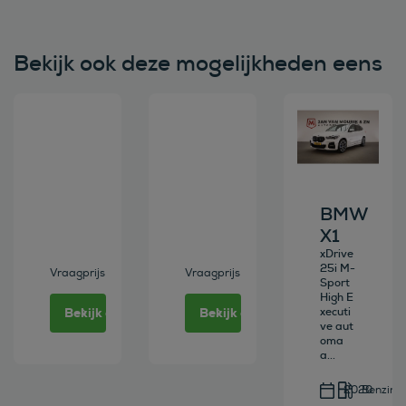
Bekijk ook deze mogelijkheden eens
Bekijk deze auto
Bekijk deze auto
Bekijk deze au
BMW
X1
xDrive
25i M-
Vraagprijs
Vraagprijs
Sport
High E
Bekijk deze auto
Bekijk deze auto
xecuti
ve aut
oma
a...
2020
Benzine