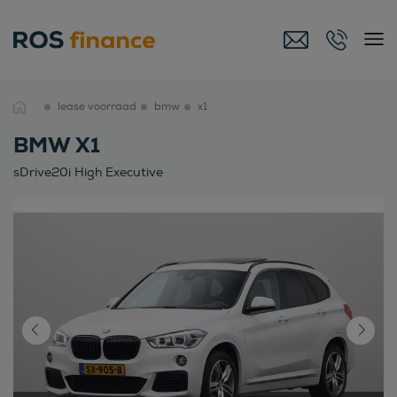
lease voorraad
bmw
x1
BMW X1
sDrive20i High Executive