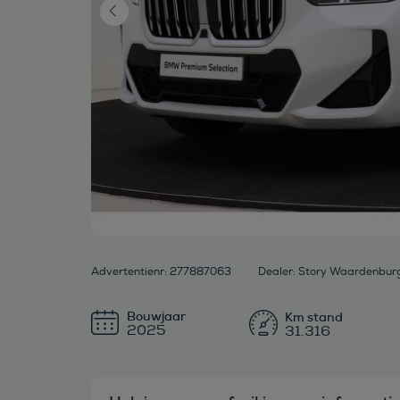
Advertentienr: 277887063
Dealer: Story Waardenbu
Bouwjaar
2025
31.316