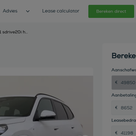
Advies
Lease calculator
Bereken direct
bmw x1 sdrive20i high executive m sport automaat
Berek
Aanschafw
Aanbetaling
Leasebedr