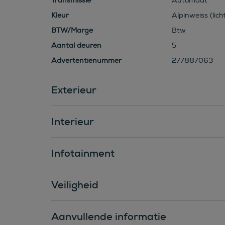
Transmissie
Automaat
Kleur
Alpinweiss (lich
BTW/Marge
Btw
Aantal deuren
5
Advertentienummer
277887063
Exterieur
Interieur
Infotainment
Veiligheid
Aanvullende informatie