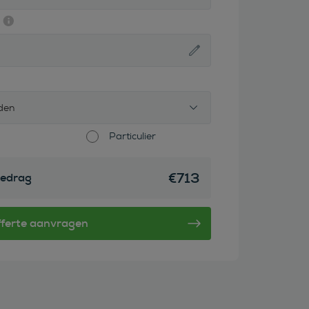
den
Particulier
€
713
edrag