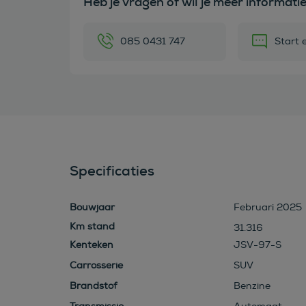
Heb je vragen of wil je meer informati
085 0431 747
Start 
Specificaties
Bouwjaar
Februari 2025
31.316
Kenteken
JSV-97-S
Carrosserie
SUV
Brandstof
Benzine