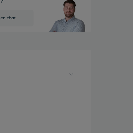
e?
een chat