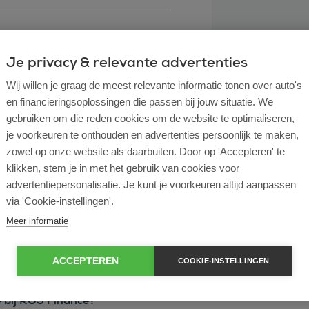
Je privacy & relevante advertenties
Wij willen je graag de meest relevante informatie tonen over auto's
en financieringsoplossingen die passen bij jouw situatie. We
gebruiken om die reden cookies om de website te optimaliseren,
je voorkeuren te onthouden en advertenties persoonlijk te maken,
zowel op onze website als daarbuiten. Door op 'Accepteren' te
klikken, stem je in met het gebruik van cookies voor
l lease?
advertentiepersonalisatie. Je kunt je voorkeuren altijd aanpassen
via 'Cookie-instellingen'.
rtende ondernemer?
Meer informatie
e en operational lease?
ACCEPTEREN
COOKIE-INSTELLINGEN
e bij ROS Finance?