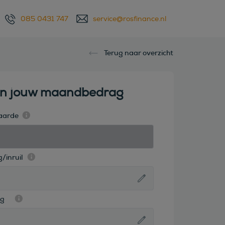
085 0431 747
service@rosfinance.nl
Terug naar overzicht
en jouw maandbedrag
aarde
/inruil
ag