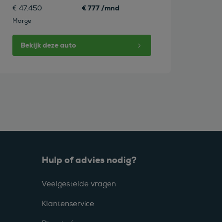
€ 777 /mnd
€ 47.450
Marge
Bekijk deze auto
Hulp of advies nodig?
Veelgestelde vragen
Klantenservice