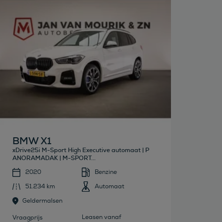
Bekijk deze auto
BMW X1
xDrive25i M-Sport High Executive automaat | P
ANORAMADAK | M-SPORT...
2020
Benzine
51.234 km
Automaat
Geldermalsen
Leasen vanaf
Vraagprijs