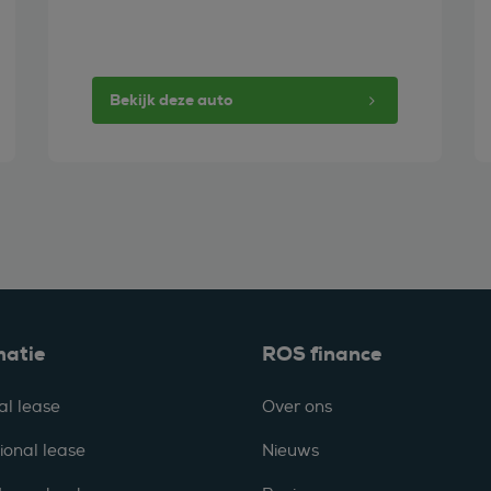
Bekijk deze auto
matie
ROS finance
al lease
Over ons
ional lease
Nieuws