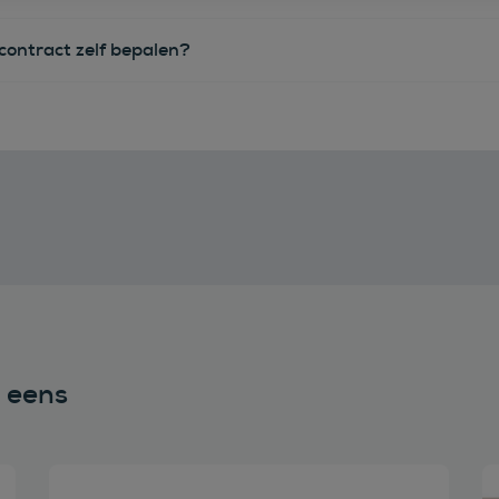
econtract zelf bepalen?
n eens