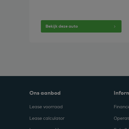
Bekijk deze auto
Ons aanbod
Infor
Lease voorraad
Financi
Lease calculator
Operat