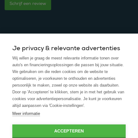
Schrijf een review
Je privacy & relevante advertenties
© 2025 - ROS Krediet Service
Wij willen je graag de meest relevante informatie tonen over
Algemene Voorwaarden
auto's en financieringsoplossingen die passen bij jouw situatie.
We gebruiken om die reden cookies om de website te
Disclaimer
optimaliseren, je voorkeuren te onthouden en advertenties
persoonlijk te maken, zowel op onze website als daarbuiten.
Privacy Policy
Door op 'Accepteren' te klikken, stem je in met het gebruik van
cookies voor advertentiepersonalisatie. Je kunt je voorkeuren
Cookies
altijd aanpassen via 'Cookie-instellingen'.
Cookie policy
Meer informatie
ACCEPTEREN