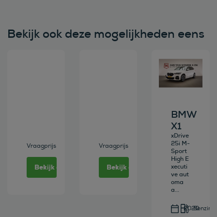
Bekijk ook deze mogelijkheden eens
Bekijk deze auto
Bekijk deze auto
Bekijk deze au
BMW
X1
xDrive
25i M-
Vraagprijs
Vraagprijs
Sport
High E
Bekijk deze auto
Bekijk deze auto
xecuti
ve aut
oma
a...
2020
Benzine