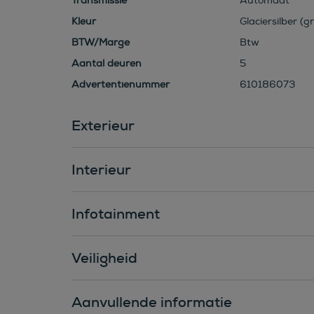
Transmissie
Automaat
Kleur
Glaciersilber (gr
BTW/Marge
Btw
Aantal deuren
5
Advertentienummer
610186073
Exterieur
Interieur
Infotainment
Veiligheid
Aanvullende informatie