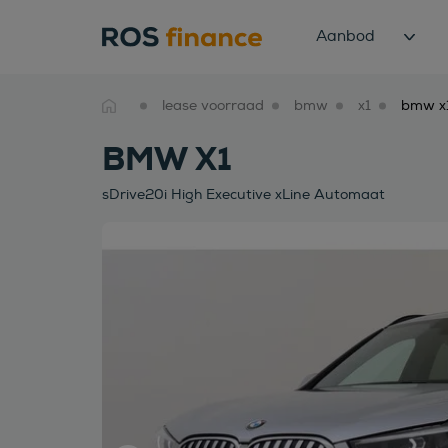
Aanbod
lease voorraad
bmw
x1
BMW X1
sDrive20i High Executive xLine Automaat