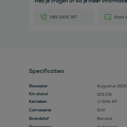
Heb je vragen of wil je meer informati
085 0431 747
Start 
Specificaties
Bouwjaar
Augustus 202
103.179
Kenteken
J-509-KP
Carrosserie
SUV
Brandstof
Benzine