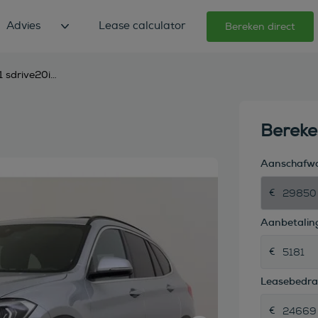
Advies
Lease calculator
Bereken direct
bmw x1 sdrive20i high executive xline automaat
Berek
Aanschafw
Aanbetaling
Leasebedr