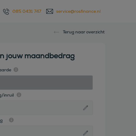
085 0431 747
service@rosfinance.nl
Terug naar overzicht
en jouw maandbedrag
aarde
/inruil
ag