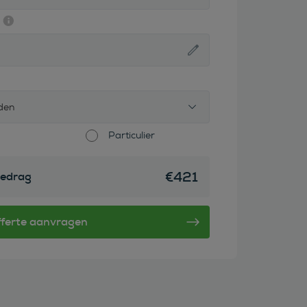
den
Particulier
€
421
edrag