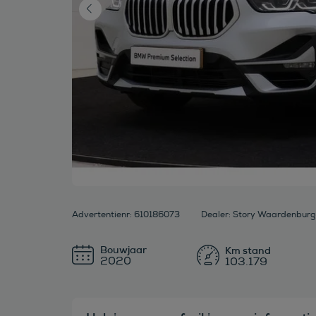
Advertentienr: 610186073
Dealer: Story Waardenbu
Bouwjaar
2020
103.179