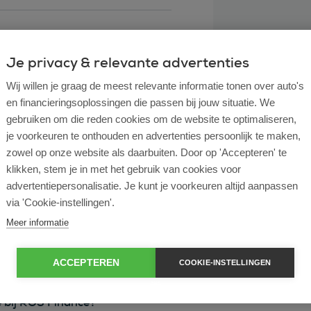
Je privacy & relevante advertenties
Wij willen je graag de meest relevante informatie tonen over auto's
en financieringsoplossingen die passen bij jouw situatie. We
gebruiken om die reden cookies om de website te optimaliseren,
je voorkeuren te onthouden en advertenties persoonlijk te maken,
zowel op onze website als daarbuiten. Door op 'Accepteren' te
klikken, stem je in met het gebruik van cookies voor
l lease?
advertentiepersonalisatie. Je kunt je voorkeuren altijd aanpassen
via 'Cookie-instellingen'.
rtende ondernemer?
Meer informatie
e en operational lease?
ACCEPTEREN
COOKIE-INSTELLINGEN
e bij ROS Finance?