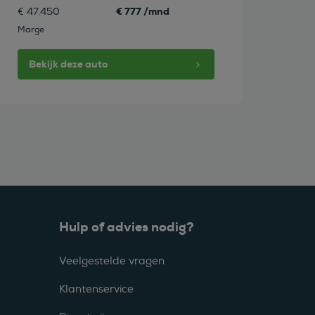
€ 777 /mnd
€ 47.450
Marge
Bekijk deze auto
Hulp of advies nodig?
Veelgestelde vragen
Klantenservice