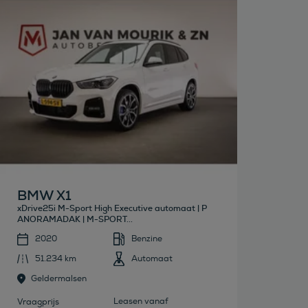
Bekijk deze auto
BMW X1
xDrive25i M-Sport High Executive automaat | P
ANORAMADAK | M-SPORT...
2020
Benzine
51.234 km
Automaat
Geldermalsen
Leasen vanaf
Vraagprijs