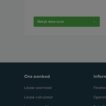
Bekijk deze auto
Ons aanbod
Infor
Lease voorraad
Financi
Lease calculator
Operat