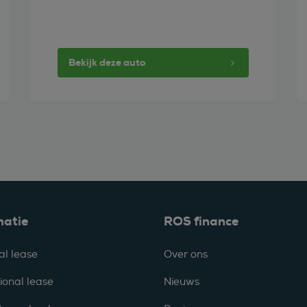
Bekijk deze auto
matie
ROS finance
al lease
Over ons
ional lease
Nieuws