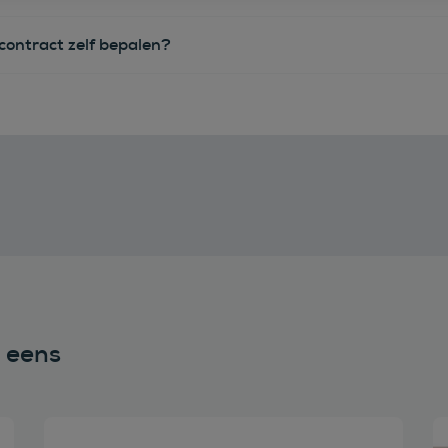
econtract zelf bepalen?
n eens