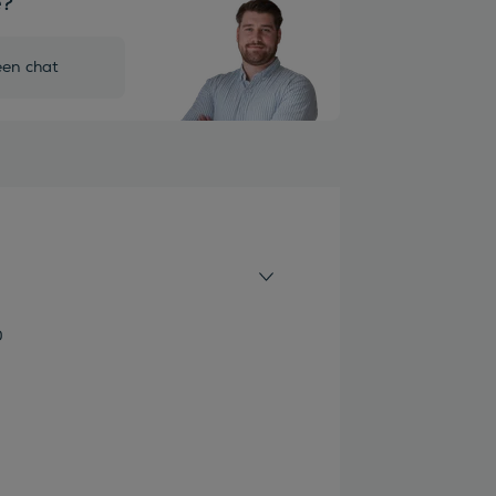
e?
een chat
0