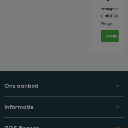
Leasen vana
Vraagprijs
€ 777 /mn
€ 47.450
Marge
Bekijk deze
Ons aanbod
Informatie