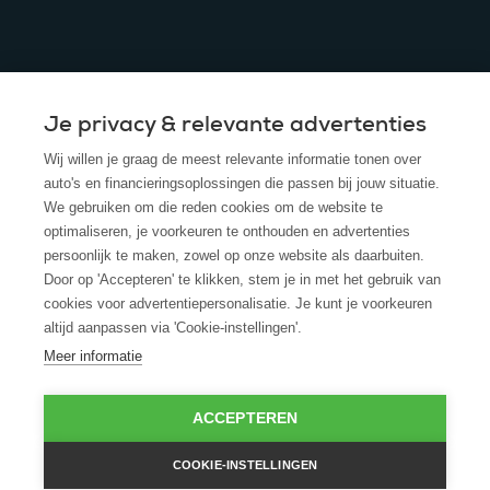
Je privacy & relevante advertenties
© 2025 - ROS Krediet Service
Wij willen je graag de meest relevante informatie tonen over
Algemene Voorwaarden
auto's en financieringsoplossingen die passen bij jouw situatie.
We gebruiken om die reden cookies om de website te
Disclaimer
optimaliseren, je voorkeuren te onthouden en advertenties
persoonlijk te maken, zowel op onze website als daarbuiten.
Privacy Policy
Door op 'Accepteren' te klikken, stem je in met het gebruik van
cookies voor advertentiepersonalisatie. Je kunt je voorkeuren
Cookies
altijd aanpassen via 'Cookie-instellingen'.
Cookie policy
Meer informatie
ACCEPTEREN
COOKIE-INSTELLINGEN