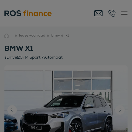
lease voorraad
bmw
x1
BMW X1
sDrive20i M Sport Automaat