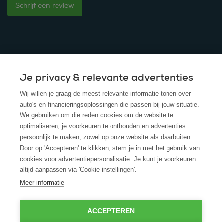
Schrijf een review
Je privacy & relevante advertenties
© 2025 - ROS Krediet Service
Wij willen je graag de meest relevante informatie tonen over
Algemene Voorwaarden
auto's en financieringsoplossingen die passen bij jouw situatie.
We gebruiken om die reden cookies om de website te
Disclaimer
optimaliseren, je voorkeuren te onthouden en advertenties
persoonlijk te maken, zowel op onze website als daarbuiten.
Privacy Policy
Door op 'Accepteren' te klikken, stem je in met het gebruik van
cookies voor advertentiepersonalisatie. Je kunt je voorkeuren
Cookies
altijd aanpassen via 'Cookie-instellingen'.
Cookie policy
Meer informatie
ACCEPTEREN