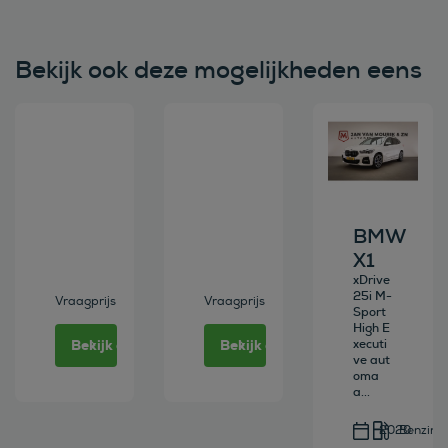
Bekijk ook deze mogelijkheden eens
Bekijk deze auto
Bekijk deze auto
Bekijk deze au
BMW
X1
xDrive
25i M-
Vraagprijs
Vraagprijs
Sport
High E
Bekijk deze auto
Bekijk deze auto
xecuti
ve aut
oma
a...
2020
Benzine