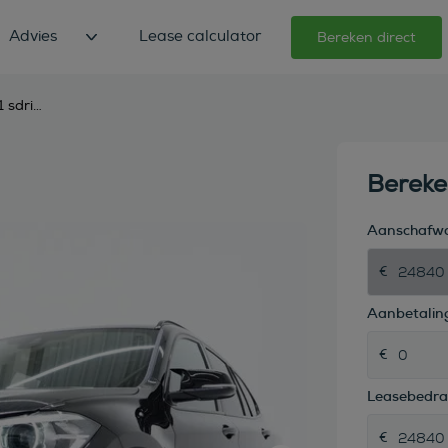
Advies
Lease calculator
Bereken direct
bmw x1 sdrive20i m sport full black
Berek
Aanschafw
Aanbetaling
Leasebedr