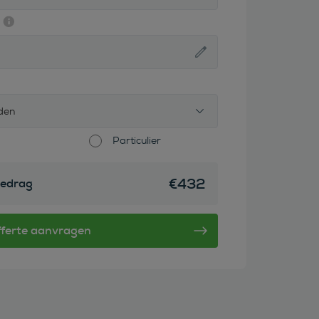
den
Particulier
€
432
edrag