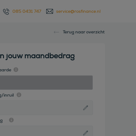
085 0431 747
service@rosfinance.nl
Terug naar overzicht
en jouw maandbedrag
aarde
/inruil
ag