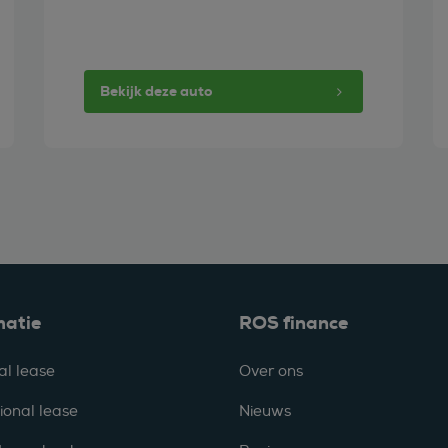
Bekijk deze auto
matie
ROS finance
al lease
Over ons
ional lease
Nieuws