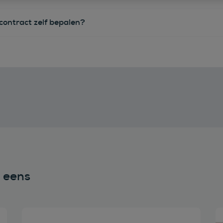
econtract zelf bepalen?
n eens