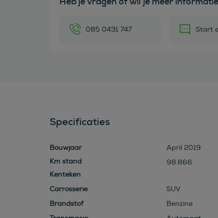
Heb je vragen of wil je meer informati
085 0431 747
Start 
Specificaties
Bouwjaar
April 2019
98.866
Kenteken
Carrosserie
SUV
Brandstof
Benzine