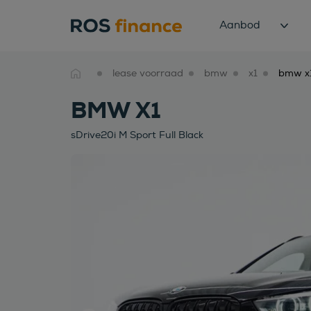
Aanbod
lease voorraad
bmw
x1
BMW X1
sDrive20i M Sport Full Black