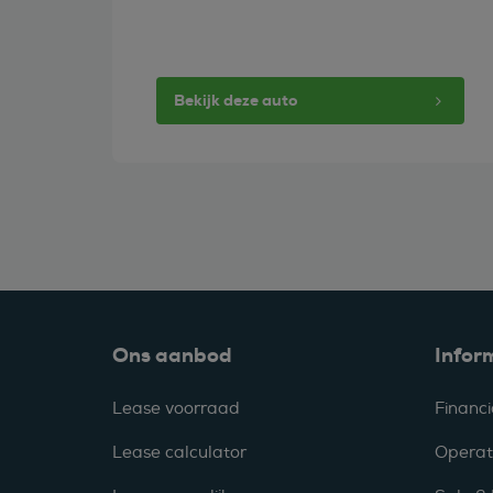
Bekijk deze auto
Ons aanbod
Infor
Lease voorraad
Financi
Lease calculator
Operat