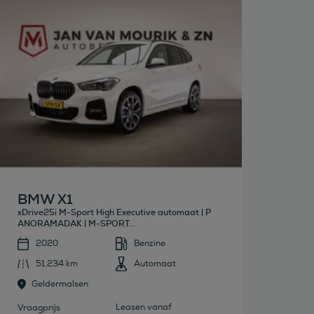
Bekijk deze auto
BMW X1
xDrive25i M-Sport High Executive automaat | P
ANORAMADAK | M-SPORT...
2020
Benzine
51.234 km
Automaat
Geldermalsen
Leasen vanaf
Vraagprijs