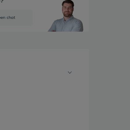
e?
een chat