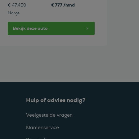
€ 777 /mnd
€ 47.450
Marge
Bekijk deze auto
Hulp of advies nodig?
Veelgestelde vragen
Klantenservice