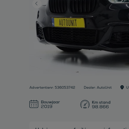
Advertentienr: 536053742
Dealer: AutoUnit
U
Bouwjaar
2019
98.866