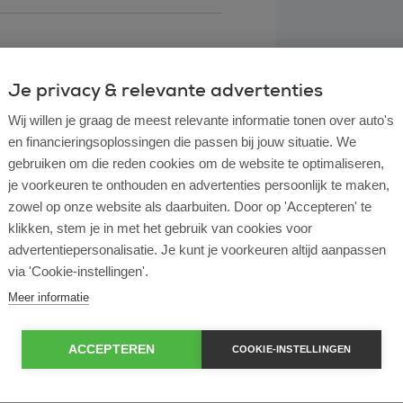
Je privacy & relevante advertenties
Wij willen je graag de meest relevante informatie tonen over auto's
en financieringsoplossingen die passen bij jouw situatie. We
gebruiken om die reden cookies om de website te optimaliseren,
je voorkeuren te onthouden en advertenties persoonlijk te maken,
zowel op onze website als daarbuiten. Door op 'Accepteren' te
klikken, stem je in met het gebruik van cookies voor
l lease?
advertentiepersonalisatie. Je kunt je voorkeuren altijd aanpassen
via 'Cookie-instellingen'.
rtende ondernemer?
Meer informatie
e en operational lease?
ACCEPTEREN
COOKIE-INSTELLINGEN
e bij ROS Finance?