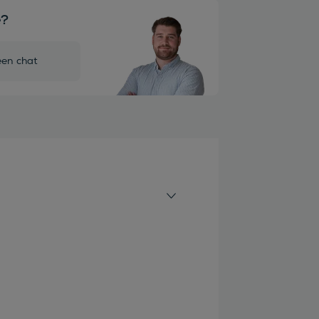
e?
een chat