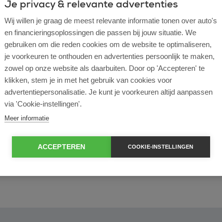
Je privacy & relevante advertenties
Wij willen je graag de meest relevante informatie tonen over auto's
en financieringsoplossingen die passen bij jouw situatie. We
gebruiken om die reden cookies om de website te optimaliseren,
l lease?
je voorkeuren te onthouden en advertenties persoonlijk te maken,
zowel op onze website als daarbuiten. Door op 'Accepteren' te
rtende ondernemer?
klikken, stem je in met het gebruik van cookies voor
advertentiepersonalisatie. Je kunt je voorkeuren altijd aanpassen
via 'Cookie-instellingen'.
e en operational lease?
Meer informatie
e bij ROS Finance?
ACCEPTEREN
COOKIE-INSTELLINGEN
econtract zelf bepalen?