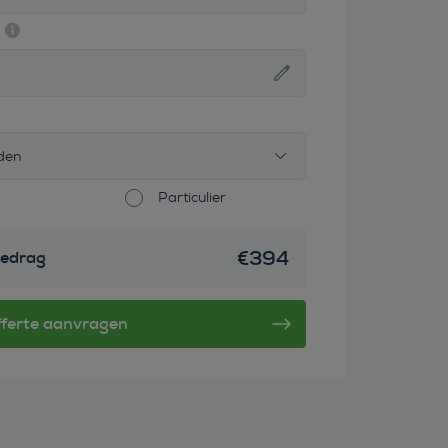
den
Particulier
€
394
edrag