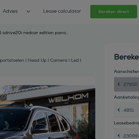
Advies
Lease calculator
Bereken direct
bmw x1 sdrive20i nedcar edition panoramadak i leder i sportstoelen i head up i camera i led i trekha
Berek
portstoelen I Head Up I Camera I Led I
Aanschafw
Aanbetaling
Leasebedr