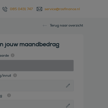
085 0431 747
service@rosfinance.nl
Terug naar overzicht
en jouw maandbedrag
aarde
/inruil
ag