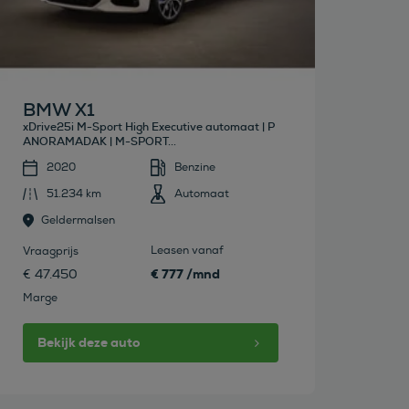
BMW X1
xDrive25i M-Sport High Executive automaat | P
ANORAMADAK | M-SPORT...
2020
Benzine
51.234 km
Automaat
Geldermalsen
Leasen vanaf
Vraagprijs
€ 777 /mnd
€ 47.450
Marge
Bekijk deze auto