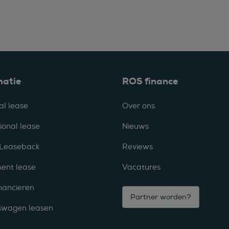
matie
ROS finance
al lease
Over ons
ional lease
Nieuws
 Leaseback
Reviews
ent lease
Vacatures
nancieren
Partner worden?
fswagen leasen