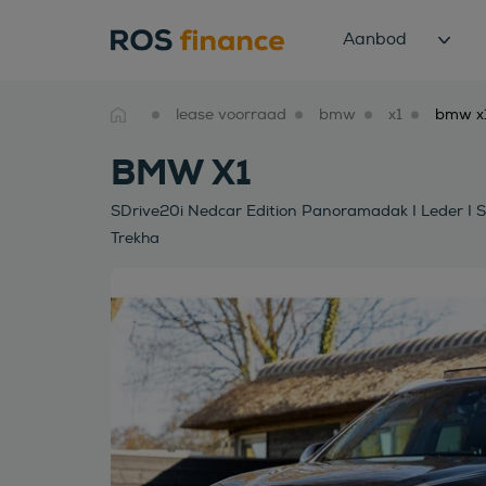
Aanbod
lease voorraad
bmw
x1
BMW X1
SDrive20i Nedcar Edition Panoramadak I Leder I S
Trekha