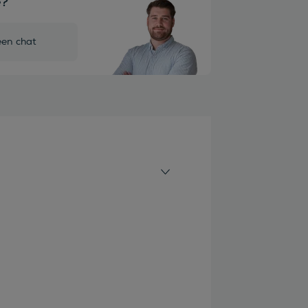
e?
een chat