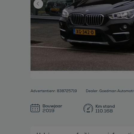
Advertentienr: 838725719
Dealer: Goedman Automoti
Bouwjaar
2019
110.168