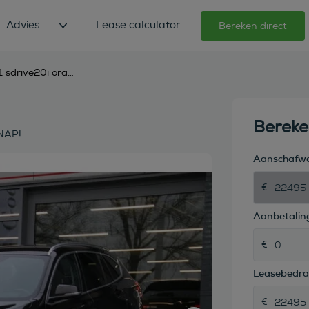
Advies
Lease calculator
Bereken direct
bmw x1 sdrive20i orange edition ii trekhaak nl-auto nap!
Berek
 NAP!
Aanschafw
Aanbetaling
Leasebedr