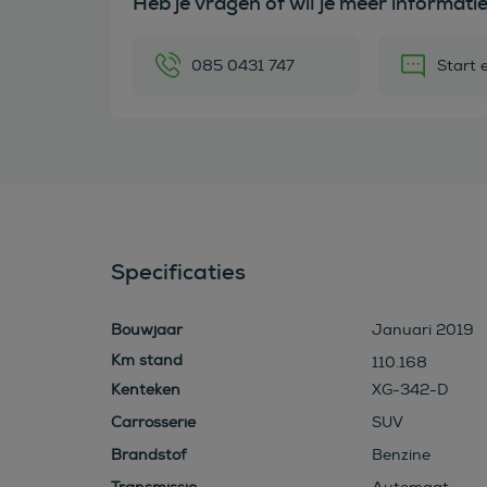
Heb je vragen of wil je meer informati
085 0431 747
Start 
Specificaties
Bouwjaar
Januari 2019
110.168
Kenteken
XG-342-D
Carrosserie
SUV
Brandstof
Benzine