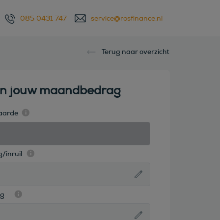
085 0431 747
service@rosfinance.nl
Terug naar overzicht
en jouw maandbedrag
aarde
/inruil
ag