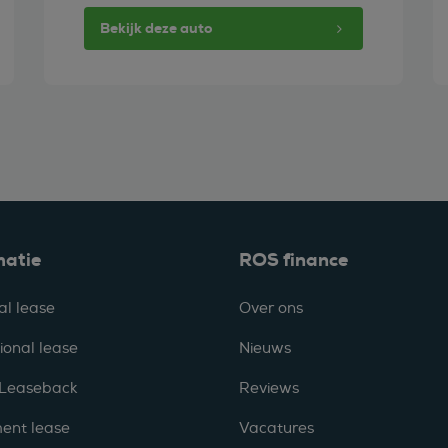
Bekijk deze auto
matie
ROS finance
al lease
Over ons
ional lease
Nieuws
 Leaseback
Reviews
ent lease
Vacatures