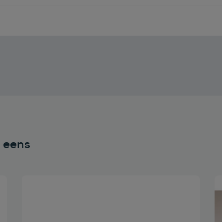
n eens
Bekijk deze auto