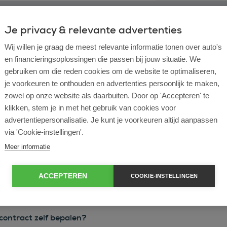
Je privacy & relevante advertenties
Wij willen je graag de meest relevante informatie tonen over auto's
en financieringsoplossingen die passen bij jouw situatie. We
gebruiken om die reden cookies om de website te optimaliseren,
je voorkeuren te onthouden en advertenties persoonlijk te maken,
zowel op onze website als daarbuiten. Door op 'Accepteren' te
l lease?
klikken, stem je in met het gebruik van cookies voor
advertentiepersonalisatie. Je kunt je voorkeuren altijd aanpassen
rtende ondernemer?
via 'Cookie-instellingen'.
Meer informatie
e en operational lease?
ACCEPTEREN
COOKIE-INSTELLINGEN
e bij ROS Finance?
econtract zelf bepalen?