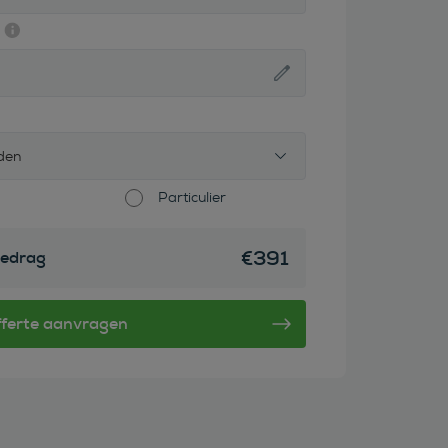
den
Particulier
€
391
edrag