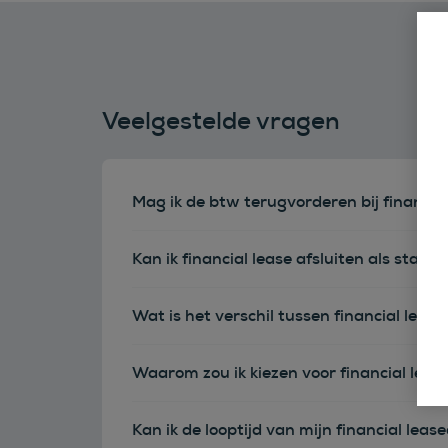
Veelgestelde vragen
Mag ik de btw terugvorderen bij financia
Kan ik financial lease afsluiten als sta
Wat is het verschil tussen financial leas
Waarom zou ik kiezen voor financial leas
Kan ik de looptijd van mijn financial leas