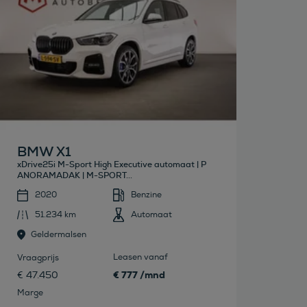
BMW X1
xDrive25i M-Sport High Executive automaat | P
ANORAMADAK | M-SPORT...
2020
Benzine
51.234 km
Automaat
Geldermalsen
Leasen vanaf
Vraagprijs
€ 777 /mnd
€ 47.450
Marge